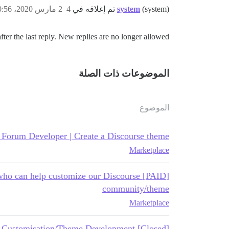
(system) تم إغلاقه في
system
4
2 مارس 2020، 10:56ص
ter the last reply. New replies are no longer allowed.
الموضوعات ذات الصلة
الموضوع
 Forum Developer | Create a Discourse theme
Marketplace
ner who can help customize our Discourse
community/theme
Marketplace
[Closed] Customisation/Theme Development