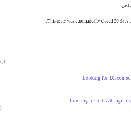
This topic was automatically closed 30 days af
الرد
Looking for Discourse
6
[PAID] Looking for a dev/desig
0