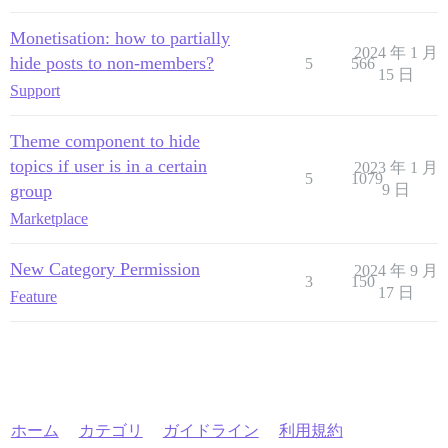
Monetisation: how to partially
2024 年 1 月
hide posts to non-members?
5
566
15 日
Support
Theme component to hide
topics if user is in a certain
2023 年 1 月
5
1079
group
9 日
Marketplace
New Category Permission
2024 年 9 月
3
150
17 日
Feature
ホーム
カテゴリ
ガイドライン
利用規約