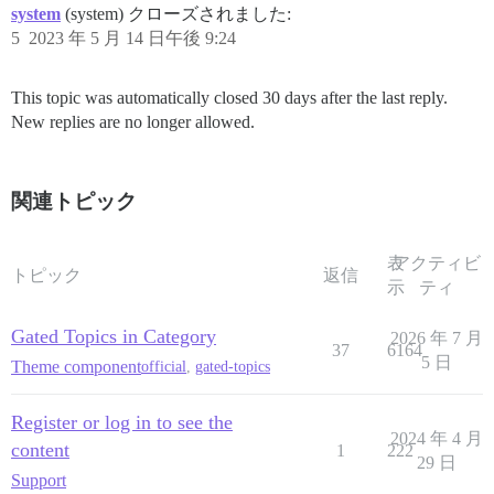
system
(system) クローズされました:
5
2023 年 5 月 14 日午後 9:24
This topic was automatically closed 30 days after the last reply.
New replies are no longer allowed.
関連トピック
表
アクティビ
トピック
返信
示
ティ
Gated Topics in Category
2026 年 7 月
37
6164
5 日
Theme component
official
,
gated-topics
Register or log in to see the
2024 年 4 月
content
1
222
29 日
Support