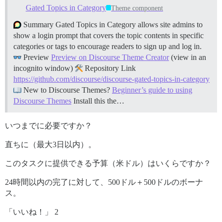
Gated Topics in Category
Theme component
Summary Gated Topics in Category allows site admins to
show a login prompt that covers the topic contents in specific
categories or tags to encourage readers to sign up and log in.
Preview
Preview on Discourse Theme Creator
(view in an
incognito window)
Repository Link
https://github.com/discourse/discourse-gated-topics-in-category
New to Discourse Themes?
Beginner’s guide to using
Discourse Themes
Install this the…
いつまでに必要ですか？
直ちに（最大3日以内）。
このタスクに提供できる予算（米ドル）はいくらですか？
24時間以内の完了に対して、500ドル＋500ドルのボーナ
ス。
「いいね！」 2