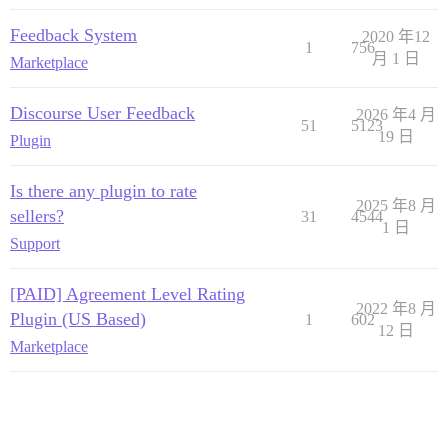
Feedback System
2020 年12
1
756
月 1 日
Marketplace
Discourse User Feedback
2026 年4 月
51
5123
19 日
Plugin
Is there any plugin to rate
2025 年8 月
sellers?
31
4544
1 日
Support
[PAID] Agreement Level Rating
2022 年8 月
Plugin (US Based)
1
602
12 日
Marketplace