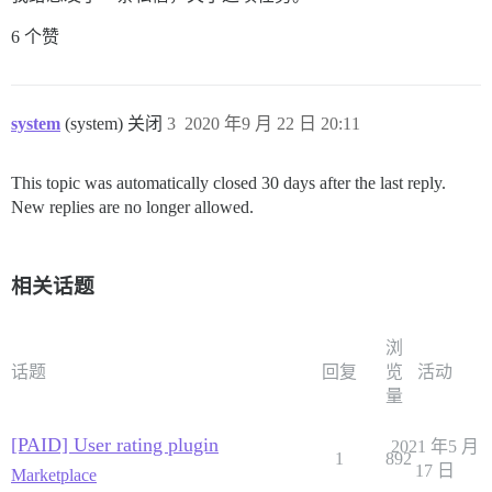
6 个赞
system
(system) 关闭
3
2020 年9 月 22 日 20:11
This topic was automatically closed 30 days after the last reply.
New replies are no longer allowed.
相关话题
浏
话题
回复
览
活动
量
[PAID] User rating plugin
2021 年5 月
1
892
17 日
Marketplace