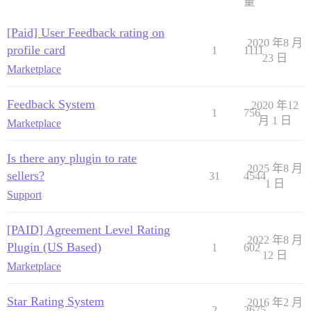
量
[Paid] User Feedback rating on
2020 年8 月
profile card
1
1111
23 日
Marketplace
Feedback System
2020 年12
1
756
月 1 日
Marketplace
Is there any plugin to rate
2025 年8 月
sellers?
31
4544
1 日
Support
[PAID] Agreement Level Rating
2022 年8 月
Plugin (US Based)
1
602
12 日
Marketplace
Star Rating System
2016 年2 月
2
2675