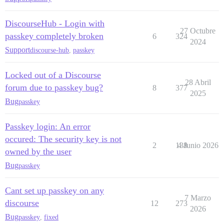
DiscourseHub - Login with
27 Octubre
passkey completely broken
6
324
2024
Support
discourse-hub
,
passkey
Locked out of a Discourse
28 Abril
forum due to passkey bug?
8
377
2025
Bug
passkey
Passkey login: An error
occured: The security key is not
2
138
4 Junio 2026
owned by the user
Bug
passkey
Cant set up passkey on any
7 Marzo
discourse
12
273
2026
Bug
passkey
,
fixed