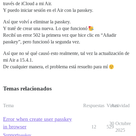
través de iCloud a mi Air.
Y puedo iniciar sesión en el Air con la passkey.
Así que volví a eliminar la passkey.
Y traté de crear una nueva. Lo que funcionó
Recibí un error 502 la primera vez que hice clic en “Añadir
passkey”, pero funcionó la segunda vez.
Así que no sé qué causó esto realmente, tal vez la actualización de
mi Air a 15.4.1.
De cualquier manera, el problema está resuelto para mí
Temas relacionados
Tema
Respuestas
Vistas
Actividad
Error when create user passkey
30 Octubre
in browser
12
529
2025
Support
passkey