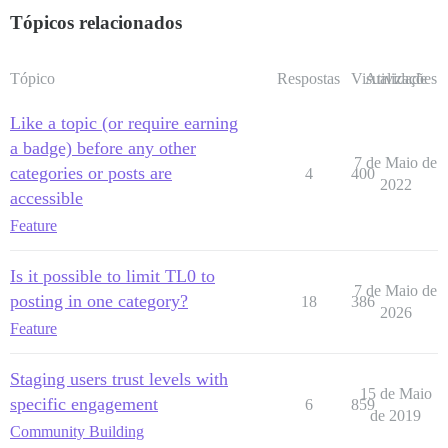
Tópicos relacionados
Tópico
Respostas
Visualizações
Atividade
Like a topic (or require earning
a badge) before any other
7 de Maio de
categories or posts are
4
400
2022
accessible
Feature
Is it possible to limit TL0 to
7 de Maio de
posting in one category?
18
386
2026
Feature
Staging users trust levels with
15 de Maio
specific engagement
6
859
de 2019
Community Building