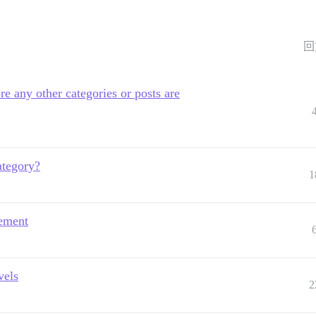
回
re any other categories or posts are
category?
1
gement
vels
2