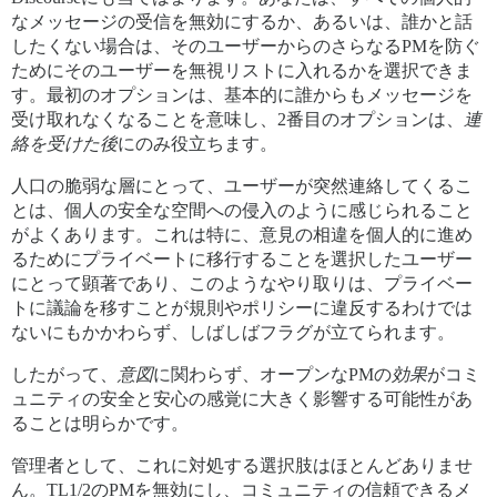
なメッセージの受信を無効にするか、あるいは、誰かと話
したくない場合は、そのユーザーからのさらなるPMを防ぐ
ためにそのユーザーを無視リストに入れるかを選択できま
す。最初のオプションは、基本的に誰からもメッセージを
受け取れなくなることを意味し、2番目のオプションは、
連
絡を受けた後
にのみ役立ちます。
人口の脆弱な層にとって、ユーザーが突然連絡してくるこ
とは、個人の安全な空間への侵入のように感じられること
がよくあります。これは特に、意見の相違を個人的に進め
るためにプライベートに移行することを選択したユーザー
にとって顕著であり、このようなやり取りは、プライベー
トに議論を移すことが規則やポリシーに違反するわけでは
ないにもかかわらず、しばしばフラグが立てられます。
したがって、
意図
に関わらず、オープンなPMの
効果
がコミ
ュニティの安全と安心の感覚に大きく影響する可能性があ
ることは明らかです。
管理者として、これに対処する選択肢はほとんどありませ
ん。TL1/2のPMを無効にし、コミュニティの信頼できるメ