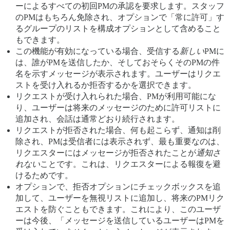
ーによるすべての初回PMの承認を要求します。スタッフ
のPMはもちろん免除され、オプションで「常に許可」す
るグループのリストを構成オプションとして含めること
もできます。
この機能が有効になっている場合、受信する
新しい
PMに
は、誰がPMを送信したか、そしておそらくそのPMの件
名を示すメッセージが表示されます。ユーザーはリクエ
ストを受け入れるか拒否するかを選択できます。
リクエストが受け入れられた場合、PMが利用可能にな
り、ユーザーは将来のメッセージのために許可リストに
追加され、会話は通常どおり続行されます。
リクエストが拒否された場合、何も起こらず、通知は削
除され、PMは受信者には表示されず、最も重要なのは、
リクエスターにはメッセージが拒否されたことが
通知さ
れない
ことです。これは、リクエスターによる報復を避
けるためです。
オプションで、拒否オプションにチェックボックスを追
加して、ユーザーを無視リストに追加し、将来のPMリク
エストを防ぐこともできます。これにより、このユーザ
ーは今後、「メッセージを送信しているユーザーはPMを