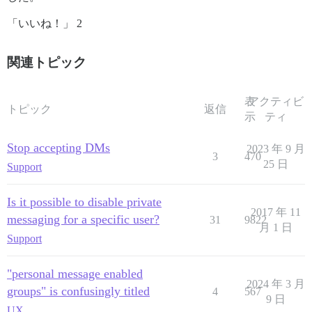
「いいね！」 2
関連トピック
表
アクティビ
トピック
返信
示
ティ
Stop accepting DMs
2023 年 9 月
3
470
25 日
Support
Is it possible to disable private
2017 年 11
messaging for a specific user?
31
9822
月 1 日
Support
"personal message enabled
2024 年 3 月
groups" is confusingly titled
4
567
9 日
UX