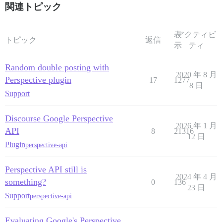
関連トピック
表
アクティビ
トピック
返信
示
ティ
Random double posting with
2020 年 8 月
Perspective plugin
17
1277
8 日
Support
Discourse Google Perspective
2026 年 1 月
API
8
21316
12 日
Plugin
perspective-api
Perspective API still is
2024 年 4 月
something?
0
136
23 日
Support
perspective-api
Evaluating Google's Perspective