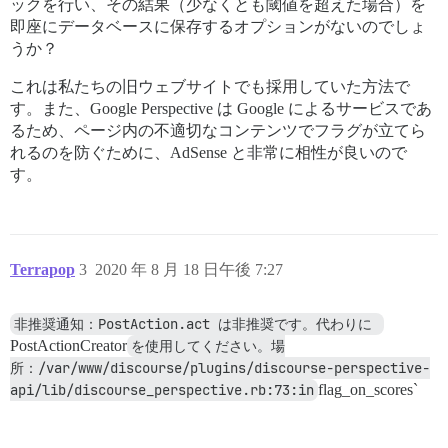
ックを行い、その結果（少なくとも閾値を超えた場合）を
即座にデータベースに保存するオプションがないのでしょ
うか？
これは私たちの旧ウェブサイトでも採用していた方法で
す。また、Google Perspective は Google によるサービスであ
るため、ページ内の不適切なコンテンツでフラグが立てら
れるのを防ぐために、AdSense と非常に相性が良いので
す。
Terrapop
3
2020 年 8 月 18 日午後 7:27
非推奨通知：PostAction.act は非推奨です。代わりに 
PostActionCreator
を使用してください。場
所：/var/www/discourse/plugins/discourse-perspective-
api/lib/discourse_perspective.rb:73:in
flag_on_scores`