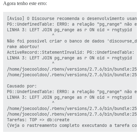
Agora tenho este erro:
[Aviso] O Discourse recomenda o desenvolvimento usand
PG::UndefinedTable: ERRO: a relação "pg_range" não exi
LINHA 3: LEFT JOIN pg_range as r ON oid = rngtypid

                  ^

Não foi possível criar o banco de dados 'discourse_de
rake abortou!

ActiveRecord::StatementInvalid: PG::UndefinedTable: E
LINHA 3: LEFT JOIN pg_range as r ON oid = rngtypid

                  ^

/home/joecooldoo/.rbenv/versions/2.7.6/bin/bundle:25:i
/home/joecooldoo/.rbenv/versions/2.7.6/bin/bundle:25:i
Causado por:

PG::UndefinedTable: ERRO: a relação "pg_range" não exi
LINHA 3: LEFT JOIN pg_range as r ON oid = rngtypid

                  ^

/home/joecooldoo/.rbenv/versions/2.7.6/bin/bundle:25:i
/home/joecooldoo/.rbenv/versions/2.7.6/bin/bundle:25:i
Tarefas: TOP => db:create
