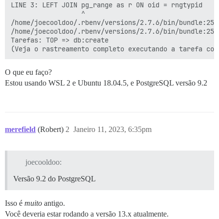
LINE 3: LEFT JOIN pg_range as r ON oid = rngtypid

                  ^

/home/joecooldoo/.rbenv/versions/2.7.6/bin/bundle:25:i
/home/joecooldoo/.rbenv/versions/2.7.6/bin/bundle:25:i
Tarefas: TOP => db:create

O que eu faço?
Estou usando WSL 2 e Ubuntu 18.04.5, e PostgreSQL versão 9.2
merefield
(Robert)
2
Janeiro 11, 2023, 6:35pm
joecooldoo:
Versão 9.2 do PostgreSQL
Isso é
muito
antigo.
Você deveria estar rodando a versão 13.x atualmente.