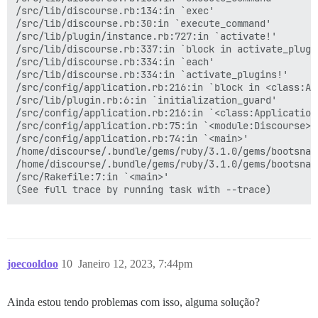
/src/lib/discourse.rb:134:in `exec'

/src/lib/discourse.rb:30:in `execute_command'

/src/lib/plugin/instance.rb:727:in `activate!'

/src/lib/discourse.rb:337:in `block in activate_plugin
/src/lib/discourse.rb:334:in `each'

/src/lib/discourse.rb:334:in `activate_plugins!'

/src/config/application.rb:216:in `block in <class:App
/src/lib/plugin.rb:6:in `initialization_guard'

/src/config/application.rb:216:in `<class:Application>
/src/config/application.rb:75:in `<module:Discourse>'

/src/config/application.rb:74:in `<main>'

/home/discourse/.bundle/gems/ruby/3.1.0/gems/bootsnap
/home/discourse/.bundle/gems/ruby/3.1.0/gems/bootsnap
/src/Rakefile:7:in `<main>'

joecooldoo
10
Janeiro 12, 2023, 7:44pm
Ainda estou tendo problemas com isso, alguma solução?