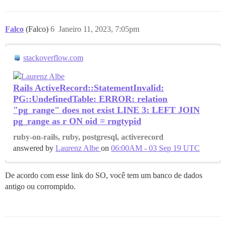
Falco
(Falco)
6
Janeiro 11, 2023, 7:05pm
stackoverflow.com
Rails ActiveRecord::StatementInvalid:
PG::UndefinedTable: ERROR: relation
"pg_range" does not exist LINE 3: LEFT JOIN
pg_range as r ON oid = rngtypid
ruby-on-rails, ruby, postgresql, activerecord
answered by
Laurenz Albe
on
06:00AM - 03 Sep 19 UTC
De acordo com esse link do SO, você tem um banco de dados
antigo ou corrompido.