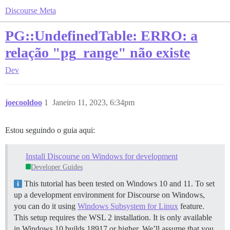
Discourse Meta
PG::UndefinedTable: ERRO: a
relação "pg_range" não existe
Dev
joecooldoo
1
Janeiro 11, 2023, 6:34pm
Estou seguindo o guia aqui:
Install Discourse on Windows for development
Developer Guides
This tutorial has been tested on Windows 10 and 11. To set
up a development environment for Discourse on Windows,
you can do it using
Windows Subsystem for Linux
feature.
This setup requires the WSL 2 installation. It is only available
in Windows 10 builds 18917 or higher. We’ll assume that you