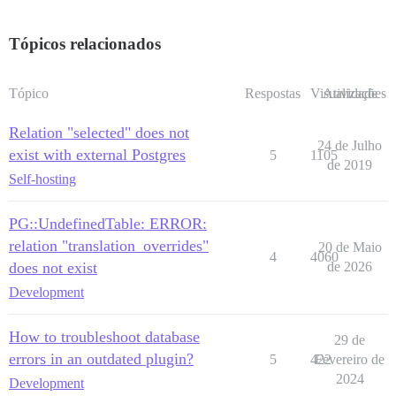
Tópicos relacionados
Tópico
Respostas
Visualizações
Atividade
Relation "selected" does not
24 de Julho
exist with external Postgres
5
1105
de 2019
Self-hosting
PG::UndefinedTable: ERROR:
relation "translation_overrides"
20 de Maio
4
4060
does not exist
de 2026
Development
How to troubleshoot database
29 de
errors in an outdated plugin?
5
422
Fevereiro de
2024
Development