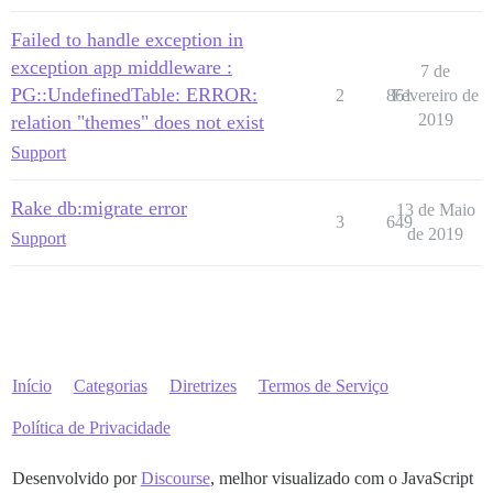
Failed to handle exception in
exception app middleware :
7 de
PG::UndefinedTable: ERROR:
2
861
Fevereiro de
2019
relation "themes" does not exist
Support
Rake db:migrate error
13 de Maio
3
649
de 2019
Support
Início
Categorias
Diretrizes
Termos de Serviço
Política de Privacidade
Desenvolvido por
Discourse
, melhor visualizado com o JavaScript