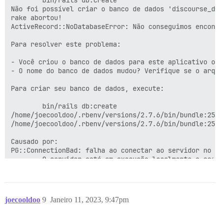
Não foi possível criar o banco de dados 'discourse_de
rake abortou!

ActiveRecord::NoDatabaseError: Não conseguimos encont
Para resolver este problema:

- Você criou o banco de dados para este aplicativo ou
- O nome do banco de dados mudou? Verifique se o arqu
Para criar seu banco de dados, execute:

        bin/rails db:create

/home/joecooldoo/.rbenv/versions/2.7.6/bin/bundle:25:i
/home/joecooldoo/.rbenv/versions/2.7.6/bin/bundle:25:i
Causado por:

PG::ConnectionBad: falha ao conectar ao servidor no s
        O servidor está em execução localmente e acei
/home/joecooldoo/.rbenv/versions/2.7.6/bin/bundle:25:i
/home/joecooldoo/.rbenv/versions/2.7.6/bin/bundle:25:i
Tarefas: TOP => db:create

joecooldoo
9
Janeiro 11, 2023, 9:47pm