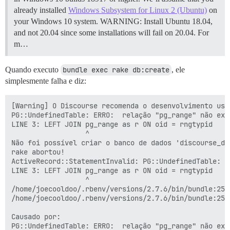
already installed
Windows Subsystem for Linux 2 (Ubuntu)
on
your Windows 10 system. WARNING: Install Ubuntu 18.04,
and not 20.04 since some installations will fail on 20.04. For
m…
Quando executo
bundle exec rake db:create
, ele
simplesmente falha e diz:
[Warning] O Discourse recomenda o desenvolvimento usa
PG::UndefinedTable: ERRO:  relação "pg_range" não exis
LINE 3: LEFT JOIN pg_range as r ON oid = rngtypid

                  ^

Não foi possível criar o banco de dados 'discourse_de
rake abortou!

ActiveRecord::StatementInvalid: PG::UndefinedTable: E
LINE 3: LEFT JOIN pg_range as r ON oid = rngtypid

                  ^

/home/joecooldoo/.rbenv/versions/2.7.6/bin/bundle:25:i
/home/joecooldoo/.rbenv/versions/2.7.6/bin/bundle:25:i
Causado por:

PG::UndefinedTable: ERRO:  relação "pg_range" não exis