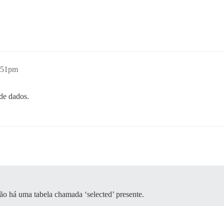
0:51pm
de dados.
o há uma tabela chamada ‘selected’ presente.