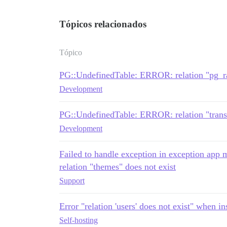
Tópicos relacionados
Tópico
PG::UndefinedTable: ERROR: relation "pg_ra
Development
PG::UndefinedTable: ERROR: relation "transl
Development
Failed to handle exception in exception ap
relation "themes" does not exist
Support
Error "relation 'users' does not exist" when in
Self-hosting