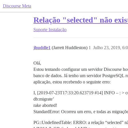
Discourse Meta
Relação "selected" não exis
Suporte
Instalação
jhuddle1
(Jarrett Huddleston)
1
Julho 23, 2019, 6
Olá,
Estou tentando configurar um servidor Discourse ho
banco de dados. Já tenho um servidor PostgreSQL ro
aplicação, estou recebendo o seguinte erro:
I, [2019-07-23T17:33:20.623719
#14
] INFO – : > c
db:migrate’
rake aborted!
StandardError: Ocorreu um erro, e todas as migraçõe
PG::UndefinedTable: ERRO: a relação “selected” nã