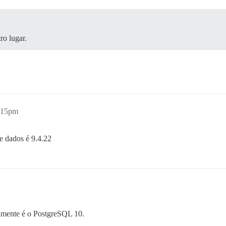
o lugar.
2:15pm
e dados é 9.4.22
almente é o PostgreSQL 10.