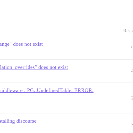
Resp
nge" does not exist
ation_overrides" does not exist
p middleware : PG::UndefinedTable: ERROR:
stalling discourse