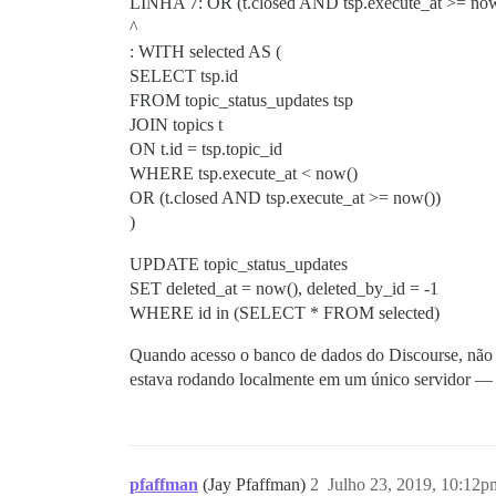
LINHA 7: OR (t.closed AND tsp.execute_at >= now
^
: WITH selected AS (
SELECT tsp.id
FROM topic_status_updates tsp
JOIN topics t
ON t.id = tsp.topic_id
WHERE tsp.execute_at < now()
OR (t.closed AND tsp.execute_at >= now())
)
UPDATE topic_status_updates
SET deleted_at = now(), deleted_by_id = -1
WHERE id in (SELECT * FROM selected)
Quando acesso o banco de dados do Discourse, não h
estava rodando localmente em um único servidor — 
pfaffman
(Jay Pfaffman)
2
Julho 23, 2019, 10:12p