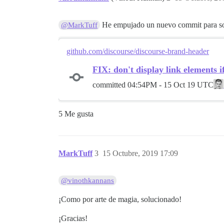
He empujado un nuevo commit para soluc
@MarkTuff
github.com/discourse/discourse-brand-header
FIX: don't display link elements if
committed
04:54PM - 15 Oct 19 UTC
5 Me gusta
MarkTuff
3
15 Octubre, 2019 17:09
@vinothkannans
¡Como por arte de magia, solucionado!
¡Gracias!