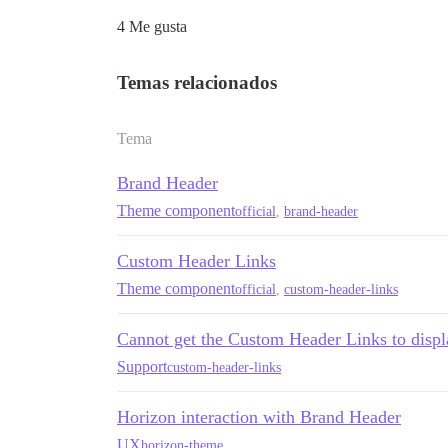
4 Me gusta
Temas relacionados
Tema
Brand Header
Theme component
official
,
brand-header
Custom Header Links
Theme component
official
,
custom-header-links
Cannot get the Custom Header Links to displ
Support
custom-header-links
Horizon interaction with Brand Header
UX
horizon-theme