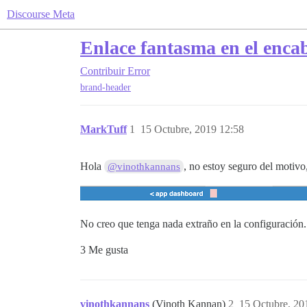
Discourse Meta
Enlace fantasma en el enca
Contribuir
Error
brand-header
MarkTuff
1
15 Octubre, 2019 12:58
Hola
, no estoy seguro del motivo
@vinothkannans
No creo que tenga nada extraño en la configuración
3 Me gusta
vinothkannans
(Vinoth Kannan)
2
15 Octubre, 20