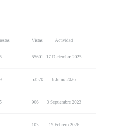
estas
Vistas
Actividad
5
55601
17 Diciembre 2025
9
53570
6 Junio 2026
5
906
3 Septiembre 2023
2
103
15 Febrero 2026