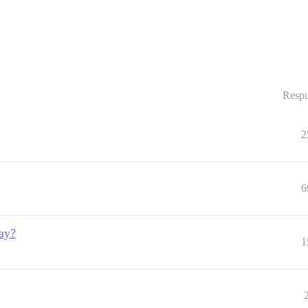
Respu
2
6
ay?
1