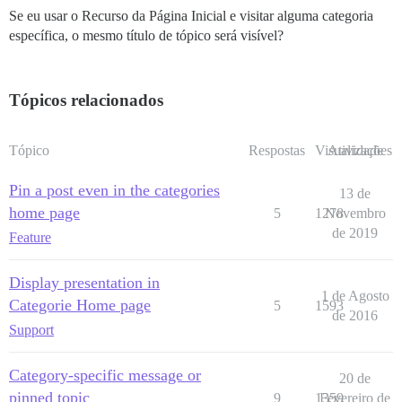
Se eu usar o Recurso da Página Inicial e visitar alguma categoria
específica, o mesmo título de tópico será visível?
Tópicos relacionados
Tópico
Respostas
Visualizações
Atividade
Pin a post even in the categories
13 de
home page
5
1278
Novembro
de 2019
Feature
Display presentation in
1 de Agosto
Categorie Home page
5
1593
de 2016
Support
Category-specific message or
20 de
pinned topic
9
1359
Fevereiro de