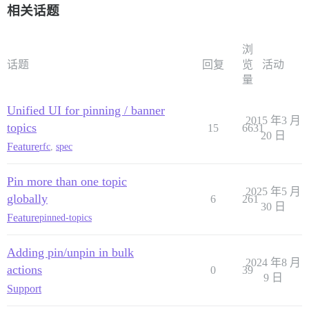
相关话题
浏
话题
回复
览
活动
量
Unified UI for pinning / banner
2015 年3 月
topics
15
6631
20 日
Feature
rfc
,
spec
Pin more than one topic
2025 年5 月
globally
6
261
30 日
Feature
pinned-topics
Adding pin/unpin in bulk
2024 年8 月
actions
0
39
9 日
Support