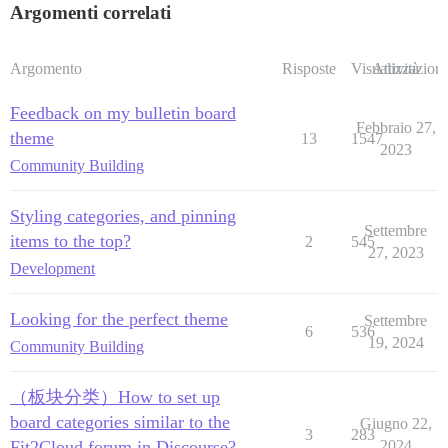
Argomenti correlati
Argomento
Risposte
Visualizzazioni
Attività
Feedback on my bulletin board
Febbraio 27,
theme
13
1547
2023
Community Building
Styling categories, and pinning
Settembre
items to the top?
2
545
27, 2023
Development
Looking for the perfect theme
Settembre
6
536
19, 2024
Community Building
（板块分类）How to set up
board categories similar to the
Giugno 22,
3
283
Fit2Cloud forum in Discourse?
2024