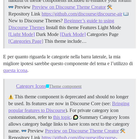
handful of theme components included to enhance your forum!
Preview
Preview on Discourse Theme Creator
Repository Link
https://github.com/discourse/discourse-air
New to Discourse Themes?
Beginner’s guide to using
Discourse Themes
Install this theme
Features Light Mode
[Light Mode]
Dark Mode
[Dark Mode]
Categories Page
[Categories Page]
This theme include…
E per quanto riguarda le categorie nella barra laterale, la mia
migliore ipotesi sarebbe questo componente del tema e l’utilizzo di
questa icona
.
Category Icons
Theme component
This theme component is deprecated and should no longer
be used. Its features are now in Discourse Core (see:
Bringing
popular features to Discourse
). For private category icon
customization, refer to
this topic
.
Summary Category Icons
allows category badge links to have icons next to the category
name.
Preview
Preview on Discourse Theme Creator
Repository Link
https://github.com/discourse/discourse-