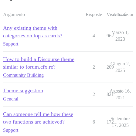
Argomento
Risposte
Visualizzazioni
Attività
Any existing theme with
Marzo 1,
categories on top as cards?
4
962
2023
Support
How to build a Discourse theme
Giugno 2,
similar to forum.cfx.re?
2
209
2025
Community Building
Theme suggestion
Agosto 16,
2
821
2021
General
Can someone tell me how these
Settembre
two functions are achieved?
6
172
17, 2025
Support