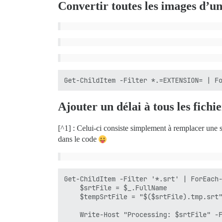
Convertir toutes les images d’
Ajouter un délai à tous les fichie
[^1] : Celui-ci consiste simplement à remplacer une se
dans le code
Get-ChildItem -Filter '*.srt' | ForEach-
    $srtFile = $_.FullName

    $tempSrtFile = "$($srtFile).tmp.srt"
    Write-Host "Processing: $srtFile" -F