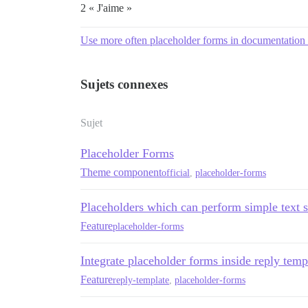
2 « J'aime »
Use more often placeholder forms in documentation 
Sujets connexes
Sujet
Placeholder Forms
Theme component
official
,
placeholder-forms
Placeholders which can perform simple text s
Feature
placeholder-forms
Integrate placeholder forms inside reply temp
Feature
reply-template
,
placeholder-forms