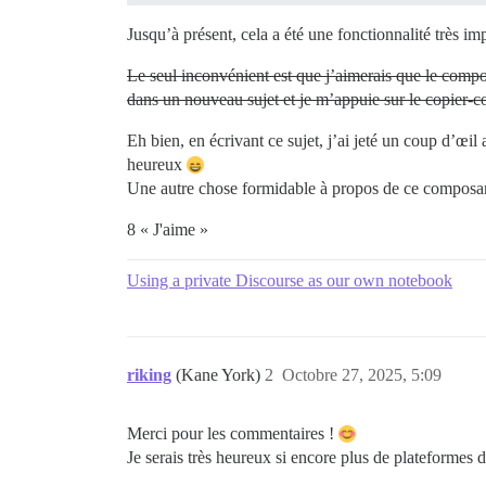
Jusqu’à présent, cela a été une fonctionnalité très 
Le seul inconvénient est que j’aimerais que le comp
dans un nouveau sujet et je m’appuie sur le copier-c
Eh bien, en écrivant ce sujet, j’ai jeté un coup d’œil au
heureux
Une autre chose formidable à propos de ce composan
8 « J'aime »
Using a private Discourse as our own notebook
riking
(Kane York)
2
Octobre 27, 2025, 5:09
Merci pour les commentaires !
Je serais très heureux si encore plus de plateformes