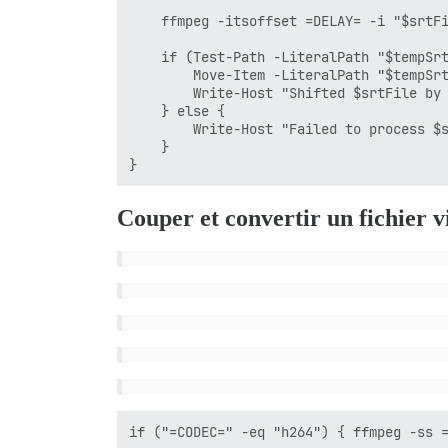
    ffmpeg -itsoffset =DELAY= -i "$srtFi
    if (Test-Path -LiteralPath "$tempSrt
        Move-Item -LiteralPath "$tempSrt
        Write-Host "Shifted $srtFile by 
    } else {

        Write-Host "Failed to process $s
    }

Couper et convertir un fichier