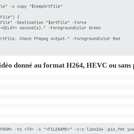
le" -c copy "$tempSrtFile"

File") {

File" -Destination "$srtFile" -Force

=DELAY= second(s)." -ForegroundColor Green

rtFile. Check FFmpeg output." -ForegroundColor Red

 vidéo donné au format H264, HEVC ou sans 