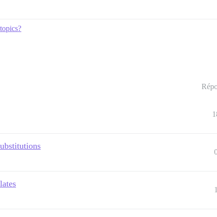
topics?
Répo
1
ubstitutions
lates