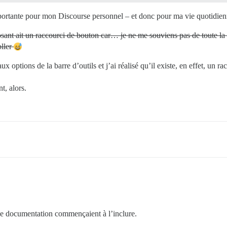
importante pour mon Discourse personnel – et donc pour ma vie quotidienn
osant ait un raccourci de bouton car… je ne me souviens pas de toute l
oller
x options de la barre d’outils et j’ai réalisé qu’il existe, en effet, un rac
t, alors.
 de documentation commençaient à l’inclure.