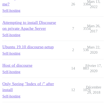
Mars 13,
me?
26
3364
2022
Self-hosting
Attempting to install Discourse
Mars 26,
on private Apache Server
7
3554
2017
Self-hosting
Ubuntu 19.10 discourse-setup
Mars 22,
2
536
2020
Self-hosting
Host of discourse
Février 17,
14
883
2020
Self-hosting
Only Seeing "Index of /" after
Décembre
install
12
1076
29, 2018
Self-hosting