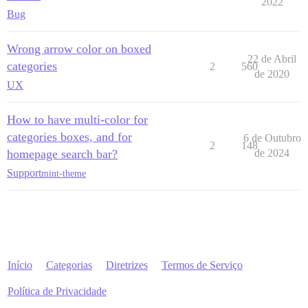
2022
Bug
Wrong arrow color on boxed
22 de Abril
categories
2
560
de 2020
UX
How to have multi-color for
categories boxes, and for
6 de Outubro
2
148
homepage search bar?
de 2024
Support
mint-theme
Início
Categorias
Diretrizes
Termos de Serviço
Política de Privacidade