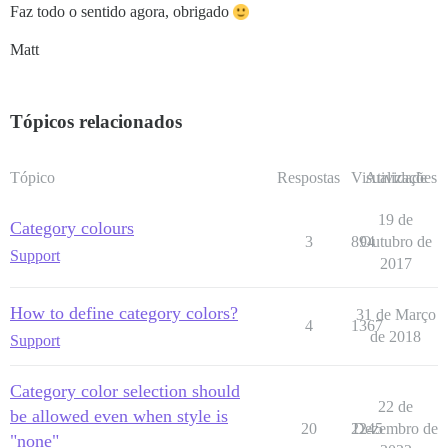
Faz todo o sentido agora, obrigado
Matt
Tópicos relacionados
Tópico
Respostas
Visualizações
Atividade
19 de
Category colours
3
894
Outubro de
Support
2017
How to define category colors?
31 de Março
4
1367
de 2018
Support
Category color selection should
22 de
be allowed even when style is
20
2245
Dezembro de
"none"