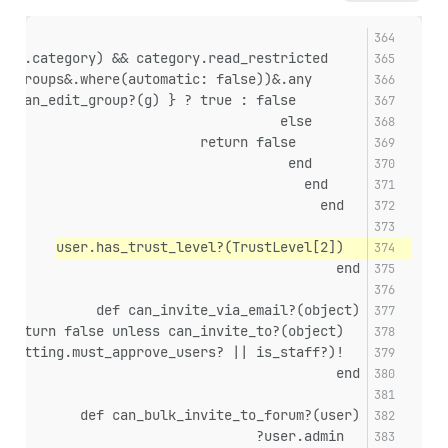
    if (category = object.category) && category.read_restricted
      if (groups = category.groups&.where(automatic: false))&.any?
        return groups.any? { |g| can_edit_group?(g) } ? true : false
      else
        return false
      end
    end
  end
  user.has_trust_level?(TrustLevel[2])
end
def can_invite_via_email?(object)
  return false unless can_invite_to?(object)
  !SiteSetting.enable_sso && SiteSetting.enable_local_logins && (!SiteSetting.must_approve_users? || is_staff?)
end
def can_bulk_invite_to_forum?(user)
  user.admin?