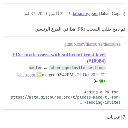
(Jahan Gagan)
jahan_gagan
19
22 أكتوبر 2020، 4:37م
تم دمج طلب السحب (PR) هذا في الفرع الرئيسي
github.com/discourse/discourse
FIX: invite users with sufficient trust level
(#10984)
master
jahan-ggn:invite-settings
←
merged
02:42PM - 22 Oct 20 UTC
jahan-ggn
-3
+40
Adding a PR for 
https://meta.discourse.org/t/please-make-tl-for-
…
sending-invites-
7 إعجابات