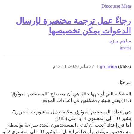
Discourse Meta
رجاءً عمل ترجمة مختصرة لإرسال
الدعوات يمكن تخصيصها
ساهم
ميزة
invites
(Mika)
gh_irina
1
27 يناير 2020، 12:11م
مرحبًا،
المشكلة التي أواجهها حاليًا هي أن مصطلح “المستخدم الموثوق”
(TU) يعني شيئين
مختلفين
في إعدادات الموقع.
في إعداد “المستخدم الموثوق يمكنه تعديل منشورات الآخرين”،
يشير TU إلى المستوى 3 أو أعلى (tl3+).
أما في إعداد “يجب أن يُدعى المستخدمون الجدد صراحةً بواسطة
مستخدمين موثوقين أو طاقم العمل”، فيشير TU إلى المستوى 2 أو