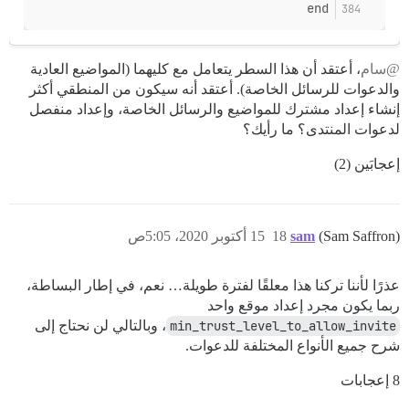
end
@سام
، أعتقد أن هذا السطر يتعامل مع كليهما (المواضيع العادية
والدعوات للرسائل الخاصة). أعتقد أنه سيكون من المنطقي أكثر
إنشاء إعداد مشترك للمواضيع والرسائل الخاصة، وإعداد منفصل
لدعوات المنتدى؟ ما رأيك؟
إعجابَين (2)
(Sam Saffron)
sam
18
15 أكتوبر 2020، 5:05ص
عذرًا لأننا تركنا هذا معلقًا لفترة طويلة… نعم، في إطار البساطة،
ربما يكون مجرد إعداد موقع واحد
min_trust_level_to_allow_invite
، وبالتالي لن نحتاج إلى
شرح جميع الأنواع المختلفة للدعوات.
8 إعجابات