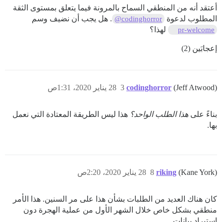
أعتقد أنه من المنطقي السماح بالمرونة فيما يتعلق بمستوى الثقة
المطلوب لدعوة
. هل يجب أن نضيف وسم
@codinghorror
لهذا؟
pr-welcome
إعجابَين (2)
(Jeff Atwood)
codinghorror
3
28 يناير 2020، 1:31ص
بناءً على
هذا الطلب الواحد؟
هذا ليس الطريقة المعتادة التي نعمل
بها.
(Kane York)
riking
8
28 يناير 2020، 2:20ص
كان هناك العديد من الطلبات بشأن هذا على مر السنين. هذا الأمر
منطقي بشكل خاص خلال الشهر الأول من عملية الهجرة دون
استيراد بيانات.