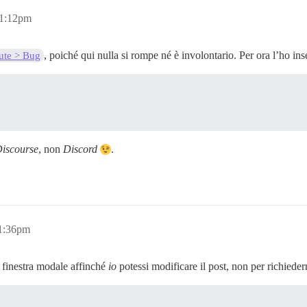
11:12pm
, poiché qui nulla si rompe né è involontario. Per ora l’ho ins
ute > Bug
iscourse
, non
Discord
.
11:36pm
 finestra modale affinché
io
potessi modificare il post, non per richieder