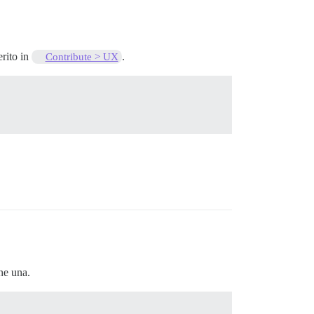
erito in
.
Contribute > UX
ne una.