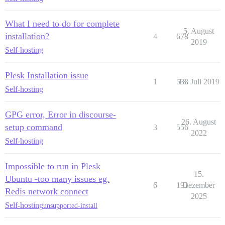
What I need to do for complete
5. August
installation?
4
678
2019
Self-hosting
Plesk Installation issue
1
533
13. Juli 2019
Self-hosting
GPG error, Error in discourse-
26. August
setup command
3
556
2022
Self-hosting
Impossible to run in Plesk
15.
Ubuntu -too many issues eg.
6
191
Dezember
Redis network connect
2025
Self-hosting
unsupported-install