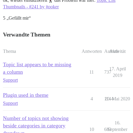
ok, wieder einsatzbereit
das Problem war hier:
Topic List
Thumbnails - #241 by jtooker
5 „Gefällt mir“
Verwandte Themen
Thema
Antworten
Aufrufe
Aktivität
Topic list appears to be missing
17. April
a column
11
737
2019
Support
Plugin used in theme
4
1144
20. Mai 2020
Support
Number of topics not showing
16.
beside categories in category
10
683
September
dropdown