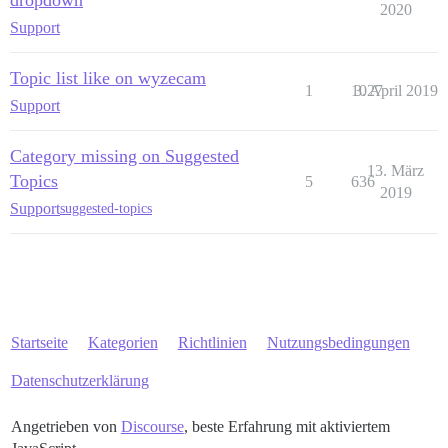
2020
Support
Topic list like on wyzecam
1
1027
3. April 2019
Support
Category missing on Suggested
13. März
Topics
5
636
2019
Support
suggested-topics
Startseite
Kategorien
Richtlinien
Nutzungsbedingungen
Datenschutzerklärung
Angetrieben von
Discourse
, beste Erfahrung mit aktiviertem