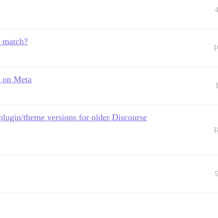
s match?
1
o on Meta
 plugin/theme versions for older Discourse
1