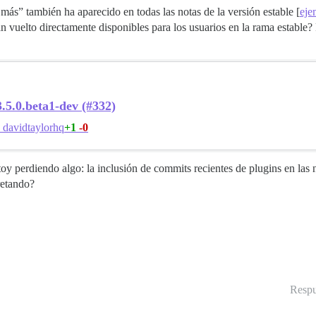
más” también ha aparecido en todas las notas de la versión estable [
eje
n vuelto directamente disponibles para los usuarios en la rama estable?
.5.0.beta1-dev (#332)
+1
-0
davidtaylorhq
 perdiendo algo: la inclusión de commits recientes de plugins en las no
retando?
Respu