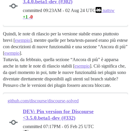
3.4.0.beta1-dev (#302)
committed
09:23AM - 02 Aug 24 UTC
nattsw
+1
-0
Quindi, le note di rilascio per la versione stabile erano piuttosto
brevi [
esempio
], mentre quelle per beta/tests-passed erano più estese
con descrizioni di nuove funzionalità e una sezione “Ancora di più”
[
esempio
].
Tuttavia, da febbraio, quella sezione “Ancora di più” è apparsa
anche in tutte le note di rilascio stabili [
esempio
]. Ciò significa che,
da quel momento in poi, tutte le nuove funzionalità nei plugin sono
diventate direttamente disponibili agli utenti sul branch stabile?
Pensavo che le versioni dei plugin fossero ancora bloccate.
github.com/discourse/discourse-solved
DEV: Pin version for Discourse
<3.5.0.beta1-dev (#332)
committed
07:17PM - 05 Feb 25 UTC