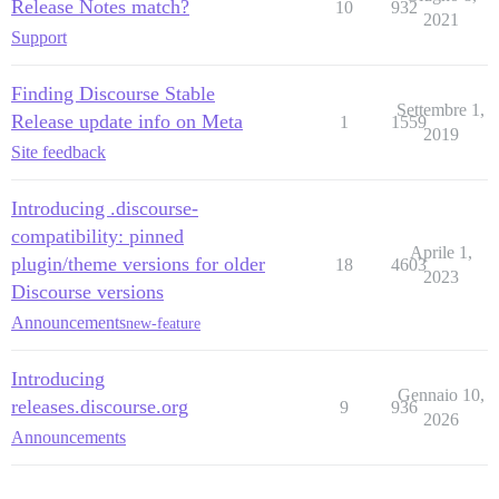
Release Notes match?
10
932
2021
Support
Finding Discourse Stable
Settembre 1,
Release update info on Meta
1
1559
2019
Site feedback
Introducing .discourse-
compatibility: pinned
Aprile 1,
plugin/theme versions for older
18
4603
2023
Discourse versions
Announcements
new-feature
Introducing
Gennaio 10,
releases.discourse.org
9
936
2026
Announcements