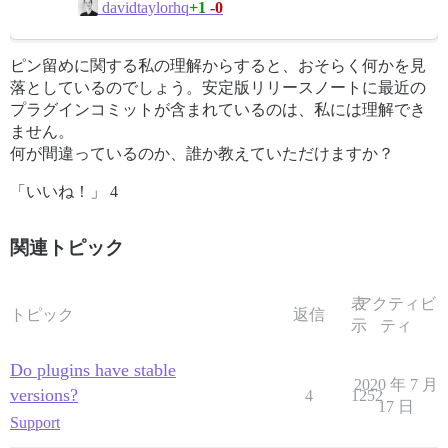
+1
-0
davidtaylorhq
ピン留めに関する私の理解からすると、おそらく何かを見
落としているのでしょう。安定版リリースノートに最近の
プラグインコミットが含まれているのは、私には理解でき
ません。
何が間違っているのか、誰か教えていただけますか？
「いいね！」 4
関連トピック
表
アクティビ
トピック
返信
示
ティ
Do plugins have stable
2020 年 7 月
versions?
4
1252
17 日
Support