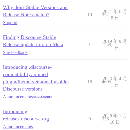
Why don't Stable Versions and
2021 年 6 月
Release Notes match?
10
932
8 日
Support
Finding Discourse Stable
2019 年 9 月
Release update info on Meta
1
1559
1 日
Site feedback
Introducing .discourse-
compatibility: pinned
2023 年 4 月
plugin/theme versions for older
18
4605
1 日
Discourse versions
Announcements
new-feature
Introducing
2026 年 1 月
releases.discourse.org
9
936
10 日
Announcements