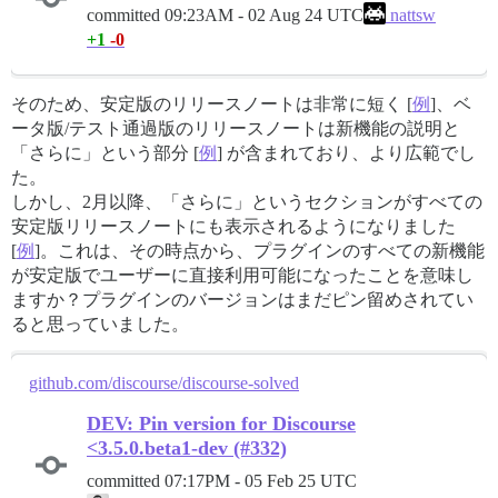
committed
09:23AM - 02 Aug 24 UTC
nattsw
+1
-0
そのため、安定版のリリースノートは非常に短く [
例
]、ベ
ータ版/テスト通過版のリリースノートは新機能の説明と
「さらに」という部分 [
例
] が含まれており、より広範でし
た。
しかし、2月以降、「さらに」というセクションがすべての
安定版リリースノートにも表示されるようになりました
[
例
]。これは、その時点から、プラグインのすべての新機能
が安定版でユーザーに直接利用可能になったことを意味し
ますか？プラグインのバージョンはまだピン留めされてい
ると思っていました。
github.com/discourse/discourse-solved
DEV: Pin version for Discourse
<3.5.0.beta1-dev (#332)
committed
07:17PM - 05 Feb 25 UTC