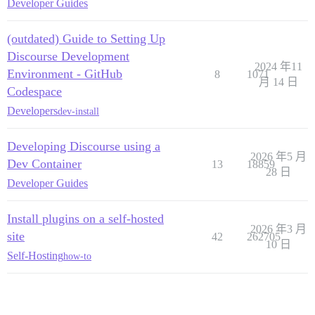
Developer Guides
(outdated) Guide to Setting Up
Discourse Development
2024 年11
Environment - GitHub
8
1071
月 14 日
Codespace
Developers
dev-install
Developing Discourse using a
2026 年5 月
Dev Container
13
18859
28 日
Developer Guides
Install plugins on a self-hosted
2026 年3 月
site
42
262705
10 日
Self-Hosting
how-to