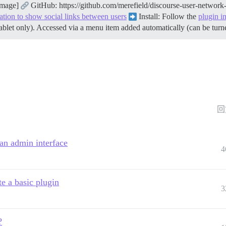
[image]
GitHub: https://github.com/merefield/discourse-user-network
ation to show social links between users
Install: Follow the
plugin in
blet only). Accessed via a menu item added automatically (can be turne
回
an admin interface
4
e a basic plugin
3
?