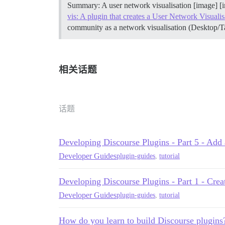
Summary: A user network visualisation [image] 
vis: A plugin that creates a User Network Visualis
community as a network visualisation (Desktop/Ta
相关话题
话题
Developing Discourse Plugins - Part 5 - Add 
Developer Guides
plugin-guides
,
tutorial
Developing Discourse Plugins - Part 1 - Creat
Developer Guides
plugin-guides
,
tutorial
How do you learn to build Discourse plugins