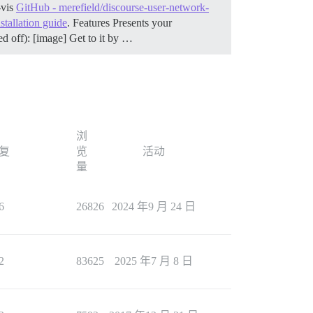
-vis
GitHub - merefield/discourse-user-network-
stallation guide
.
Features Presents your
d off): [image] Get to it by …
浏
复
览
活动
量
6
26826
2024 年9 月 24 日
2
83625
2025 年7 月 8 日