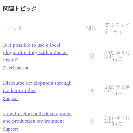
関連トピック
表
アクティビ
トピック
返信
示
ティ
Is it possible to use a local
plugin directory with a docker
2022 年 6 月
39
3147
install?
16 日
Development
Discourse development through
2025 年 5 月
docker or other
8
241
30 日
Support
How to setup both development
2016 年 7 月
and production environment
3
2192
10 日
Support