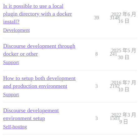
Is it possible to use a local
plugin directory with a docker
2022 年6 月
39
3148
install?
16 日
Development
Discourse development through
2025 年5 月
docker or other
8
241
30 日
Support
How to setup both development
2016 年7 月
and production environment
3
2192
10 日
Support
Discourse developement
2022 年3 月
environment setup
3
1503
9 日
Self-hosting