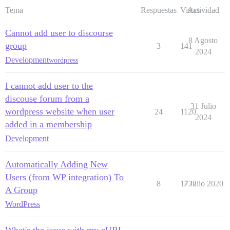
Tema
Respuestas
Vistas
Actividad
Cannot add user to discourse
8 Agosto
group
3
141
2024
Development
wordpress
I cannot add user to the
discouse forum from a
31 Julio
wordpress website when user
24
1120
2024
added in a membership
Development
Automatically Adding New
Users (from WP integration) To
8
1777
7 Julio 2020
A Group
WordPress