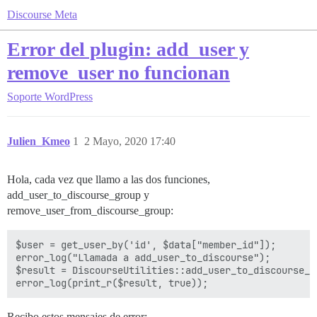
Discourse Meta
Error del plugin: add_user y
remove_user no funcionan
Soporte
WordPress
Julien_Kmeo
1
2 Mayo, 2020 17:40
Hola, cada vez que llamo a las dos funciones,
add_user_to_discourse_group y
remove_user_from_discourse_group:
$user = get_user_by('id', $data["member_id"]);

error_log("Llamada a add_user_to_discourse");

$result = DiscourseUtilities::add_user_to_discourse_g
Recibo estos mensajes de error: