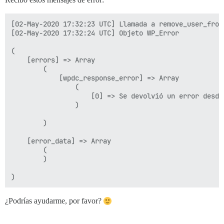
[02-May-2020 17:32:23 UTC] Llamada a remove_user_from_
[02-May-2020 17:32:24 UTC] Objeto WP_Error

(

    [errors] => Array

        (

            [wpdc_response_error] => Array

                (

                    [0] => Se devolvió un error desde
                )

        )

    [error_data] => Array

        (

        )

¿Podrías ayudarme, por favor?