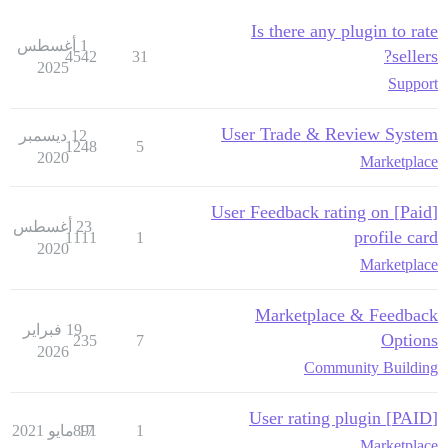
Is there any plugin to rate
1 أغسطس
sellers?
4542
31
2025
Support
User Trade & Review System
12 ديسمبر
1248
5
2020
Marketplace
[Paid] User Feedback rating on
23 أغسطس
profile card
1111
1
2020
Marketplace
Marketplace & Feedback
19 فبراير
Options
235
7
2026
Community Building
[PAID] User rating plugin
1
17 مايو 2021
891
Marketplace