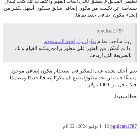
تعليقي السابق
لا
ينطبق لأنني أسأت الفهم واعتقدت أنك كنت تسأل
ببساطة عن تكييفه من مكون إضافي سابق سيكون أسهل بكثير من
إنشاء مكون إضافي جديد تمامًا.
ogulcan1787:
ربما سأحب نظام
تداول ومراجعة المستخدم
إذا لم أتمكن من العثور على مطور برامج يمكنه القيام بذلك
بالطريقة التي أريدها.
نعم، أحثك بشدة على التفكير في استخدام مكون إضافي موجود
مسبقًا حيث لن تجد مطورًا يصنع لك مكونًا إضافيًا جديدًا ومصممًا
جيدًا بأقل من 1000 دولار.
حظا سعيدا.
ogulcan1787
12
1 يونيو 2024، 8:02م