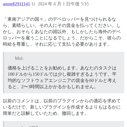
anon82911141
11
2024 年 6 月 1 日午後 5:35
「東南アジアの国々」のデベロッパーを見つけられるな
ら、素晴らしい。その人にその賃金を払ってください。し
かし、おそらくあなたの国以外、もしかしたら海外のデベ
ロッパーを雇うことになるでしょう。だからこそ、彼らの
時給を尊重し、それに応じて支払う必要があります。
Mol:
価格を上げることをお勧めします。あなたのタスクは
100ドルから150ドルでは少し複雑すぎるようです。平
均的なソフトウェアエンジニアの賃金を60ドルと考え
ると、2〜3時間以上かかるかもしれません。
以前のコメントは、以前のプラグインからの適応を求めて
いるだけで、新しいプラグインを作成するよりもはるかに
簡単だと誤解していたため、撤回します。