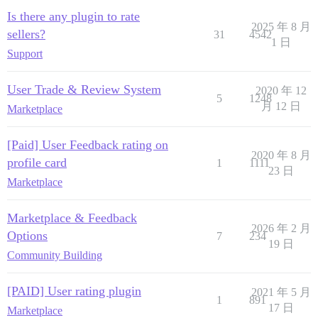
Is there any plugin to rate
2025 年 8 月
sellers?
31
4542
1 日
Support
User Trade & Review System
2020 年 12
5
1248
月 12 日
Marketplace
[Paid] User Feedback rating on
2020 年 8 月
profile card
1
1111
23 日
Marketplace
Marketplace & Feedback
2026 年 2 月
Options
7
234
19 日
Community Building
[PAID] User rating plugin
2021 年 5 月
1
891
17 日
Marketplace