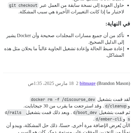
حاول العودة إلى نسخة سابقة من العمل عبر
git checkout
لاختبار ما إذا كانت التغييرات الأخيرة هي سبب المشكلة.
في النهاية:
تأكد من أن جميع مسارات المجلدات صحيحة وأن Docker يشير
إلى الدليل الصحيح.
إعادة ضبط الحالة وإعادة تشغيل الحاوية غالباً ما يحلان مثل هذه
المشاكل.
(Brandon Mason)
bitmage
2
18 مارس 2025، 1:35ص
لقد قمت بتشغيل
docker rm -f /discourse_dev
و
d/cleanup
. وقد استرجعت ما يقرب من 30 جيجابايت.
ثم قمت بتشغيل
d/boot_dev
. وبعد ذلك قمت بتشغيل
d/rails 
s
و
d/ember-cli
.
الآن يُعرض الإضافة مرة أخرى. حسنًا، ذلك حل المشكلة، ويبدو أن
نوعًا من التخزين المؤقت على مستوى دوكر كان هو السبب.