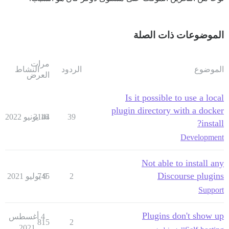
الموضوعات ذات الصلة
مرات
الموضوع
الردود
النشاط
العرض
Is it possible to use a local
plugin directory with a docker
39
16 يونيو 2022
3144
install?
Development
Not able to install any
Discourse plugins
2
9 يوليو 2021
745
Support
Plugins don't show up
4 أغسطس
815
2
2021