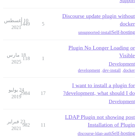
Support
Discourse update plugin without
10 أغسطس
docker
1449
5
2021
Self-hosting
unsupported-install
Plugin No Longer Loading or
Visible
18 مارس
118
1
2025
Development
development
,
dev-install
,
docker
I want to install a plugin for
24 يوليو
development, what should I do?
2984
17
2019
Development
LDAP Plugin not showing post
23 فبراير
Installation of Plugin
982
11
2021
Self-hosting
discourse-ldap-auth