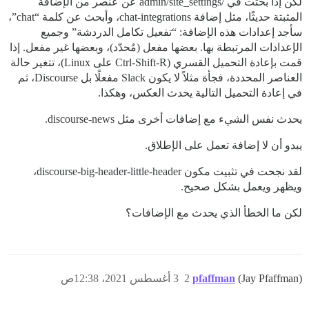
لكن إذا بحثت في /admin/site_settings عن عنصر من الإضافة
المثبتة حديثًا، مثل إضافة chat-integrations، وأبحث عن كلمة “chat”،
سأجد إعدادات هذه الإضافة: “تفعيل تكامل الدردشة” وجميع
الإعدادات المرتبطة بها. بعضها مفعل (مُحدّد)، وبعضها غير مفعل. إذا
قمت بإعادة التحميل القسري (Ctrl-Shift-R على Linux)، تتغير حالة
العناصر المحددة، فجأة مثلاً لا يكون Slack مفعلًا بل Discourse، ثم
في إعادة التحميل التالية يحدث العكس، وهكذا.
يحدث نفس الشيء مع إضافات أخرى مثل discourse-news.
يبدو أن لا إضافة تعمل على الإطلاق.
لقد نجحت في تثبيت مكون discourse-big-header-little-header،
ويظهر ويعمل بشكل صحيح.
لكن ما الخطأ الذي يحدث مع الإضافات؟
(Jay Pfaffman)
pfaffman
2
3 أغسطس 2021، 12:38ص