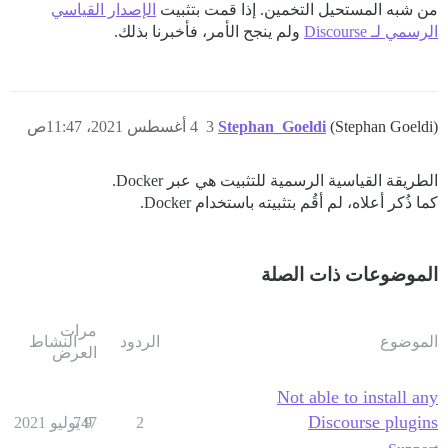
من شبه المستحيل التخمين. إذا قمت بتثبيت
الإصدار القياسي
الرسمي لـ Discourse
ولم ينجح الأمر، فأخبرنا بذلك.
(Stephan Goeldi)
Stephan_Goeldi
3
4 أغسطس 2021، 11:47ص
الطريقة القياسية الرسمية للتثبيت هي عبر Docker.
كما ذُكر أعلاه، لم أقُم بتثبيته باستخدام Docker.
الموضوعات ذات الصلة
مرات
الموضوع
الردود
النشاط
العرض
Not able to install any
Discourse plugins
2
9 يوليو 2021
747