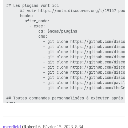
## Les plugins vont ici

      ## voir https://meta.discourse.org/t/19157 pour 
      hooks:

        after_code:

          - exec:

              cd: $home/plugins

              cmd:

                - git clone https://github.com/discou
                - git clone https://github.com/discou
                - git clone https://github.com/discou
                - git clone https://github.com/discou
                - git clone https://github.com/discou
                - git clone https://github.com/discou
                - git clone https://github.com/discou
                - git clone https://github.com/discou
                - git clone https://github.com/pavili
                - git clone https://github.com/theCri
## Toutes commandes personnalisées à exécuter après la
run:

  - exec: echo "Début des commandes personnalisées"

  ## Si vous souhaitez définir l'adresse e-mail 'De' 
  ## Après avoir reçu le premier e-mail d'inscription
  #- exec: rails r "SiteSetting.notification_email='i
merefield
(Robert)
6
Février 15, 2023, 8:34