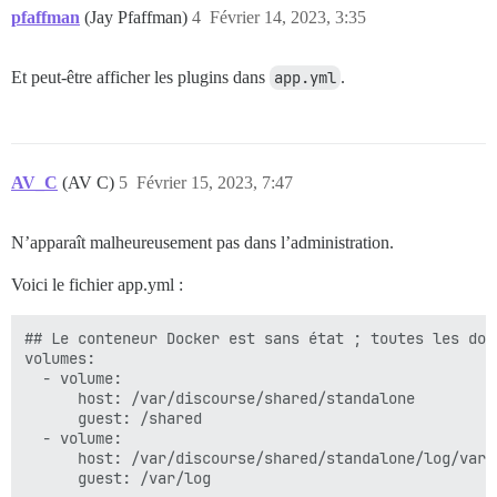
pfaffman
(Jay Pfaffman)
4
Février 14, 2023, 3:35
Et peut-être afficher les plugins dans
app.yml
.
AV_C
(AV C)
5
Février 15, 2023, 7:47
N’apparaît malheureusement pas dans l’administration.
Voici le fichier app.yml :
## Le conteneur Docker est sans état ; toutes les don
volumes:

  - volume:

      host: /var/discourse/shared/standalone

      guest: /shared

  - volume:

      host: /var/discourse/shared/standalone/log/var-l
      guest: /var/log
