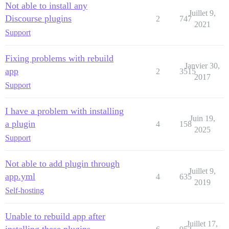
Not able to install any
Juillet 9,
Discourse plugins
2
747
2021
Support
Fixing problems with rebuild
Janvier 30,
app
2
3515
2017
Support
I have a problem with installing
Juin 19,
a plugin
4
158
2025
Support
Not able to add plugin through
Juillet 9,
app.yml
4
635
2019
Self-hosting
Unable to rebuild app after
Juillet 17,