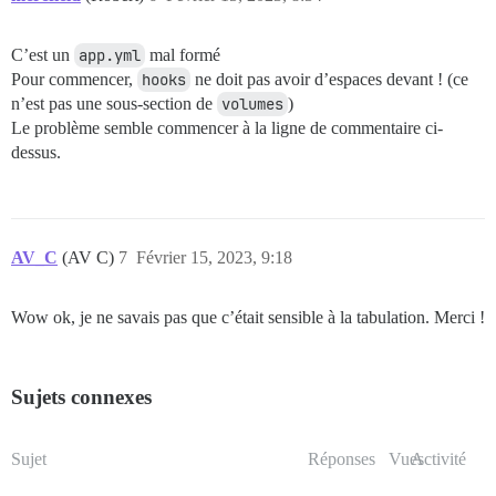
  - exec: echo "Fin des commandes personnalisées"

C’est un
app.yml
mal formé
Pour commencer,
hooks
ne doit pas avoir d’espaces devant ! (ce
n’est pas une sous-section de
volumes
)
Le problème semble commencer à la ligne de commentaire ci-
dessus.
AV_C
(AV C)
7
Février 15, 2023, 9:18
Wow ok, je ne savais pas que c’était sensible à la tabulation. Merci !
Sujets connexes
Sujet
Réponses
Vues
Activité