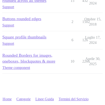
rounded across all themes
15
432
2024
Support
Buttons rounded edges
Ottobre 15,
2
1502
2018
Support
Square profile thumbnails
Luglio 17,
6
126
2024
Support
Rounded Borders for images,
Aprile 30,
oneboxes, blockquotes & more
10
2266
2025
Theme component
Home
Categorie
Linee Guida
Termini del Servizio