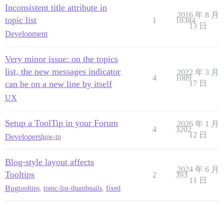
Inconsistent title attribute in
2016 年 8 月
topic list
1
10384
13 日
Development
Very minor issue: on the topics
list, the new messages indicator
2022 年 3 月
4
1089
can be on a new line by itself
17 日
UX
Setup a ToolTip in your Forum
2026 年 1 月
4
3202
12 日
Developers
how-to
Blog-style layout affects
2024 年 6 月
Tooltips
2
393
11 日
Bug
tooltips
,
topic-list-thumbnails
,
fixed