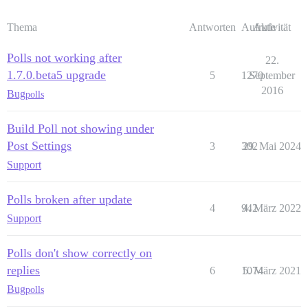
Thema
Antworten
Aufrufe
Aktivität
Polls not working after
22.
1.7.0.beta5 upgrade
5
1270
September
2016
Bug
polls
Build Poll not showing under
Post Settings
3
302
29. Mai 2024
Support
Polls broken after update
4
942
4. März 2022
Support
Polls don't show correctly on
replies
6
1074
5. März 2021
Bug
polls