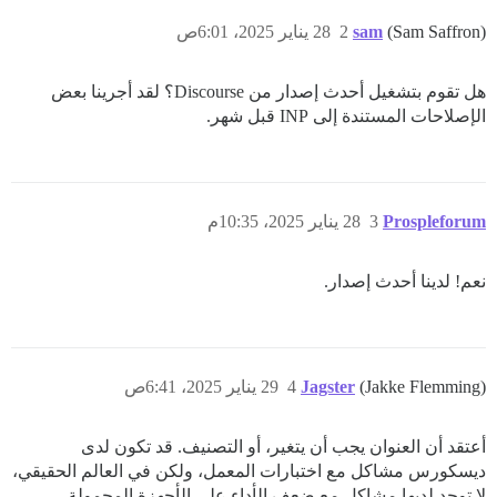
(Sam Saffron)
sam
2
28 يناير 2025، 6:01ص
هل تقوم بتشغيل أحدث إصدار من Discourse؟ لقد أجرينا بعض
الإصلاحات المستندة إلى INP قبل شهر.
Prospleforum
3
28 يناير 2025، 10:35م
نعم! لدينا أحدث إصدار.
(Jakke Flemming)
Jagster
4
29 يناير 2025، 6:41ص
أعتقد أن العنوان يجب أن يتغير، أو التصنيف. قد تكون لدى
ديسكورس مشاكل مع اختبارات المعمل، ولكن في العالم الحقيقي،
لا توجد لديها مشاكل مع ضعف الأداء على الأجهزة المحمولة.