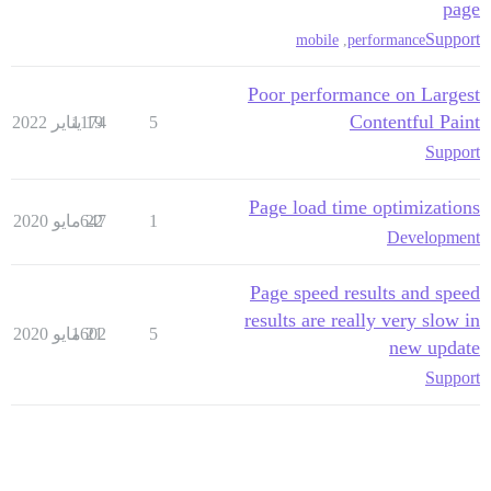
page
Support
mobile
,
performance
Poor performance on Largest
Contentful Paint
5
19 يناير 2022
1174
Support
Page load time optimizations
1
22 مايو 2020
647
Development
Page speed results and speed
results are really very slow in
5
21 مايو 2020
1602
new update
Support