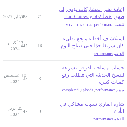
إعادة نشر المشاركات تؤدي إلى
ظهور خطأ 502 Bad Gateway
71
12 يناير 2025
5583
تثبيت
server-resources
,
performance
استكشاف أخطاء موقع بطيء
13 أكتوبر
كان سريعًا جدًا حتى صباح اليوم
447
16
2024
الدعم
performance
حساب مساحة القرص بسرعة
للنسخ الحديثة التي تتطلب رفع
10 أغسطس
138
3
كميات كبيرة
2024
ميزة
completed
,
uploads
,
performance
شارة القارئ تسبب مشاكل في
25 أبريل
الأداء
147
0
2024
الدعم
performance