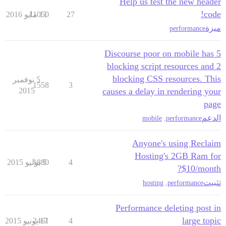
Help us test the new header
code!
27
11 مايو 2016
11050
ميزة
performance
Discourse poor on mobile has 5
blocking script resources and 2
blocking CSS resources. This
5 نوفمبر
1558
3
2015
causes a delay in rendering your
page
الدعم
mobile
,
performance
Anyone's using Reclaim
Hosting's 2GB Ram for
4
5 يوليو 2015
1880
$10/month?
تثبيت
hosting
,
performance
Performance deleting post in
large topic
4
17 يونيو 2015
2461