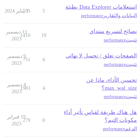
استعلامات Data Explorer بطيئة
5
3 يناير 2024
555
البيانات والتقارير
performance
نصائح لتسريع منتداي
11 ديسمبر
1410
19
2023
تثبيت
performance
الصفحات تعلق / تحميل لا نهائي
9 ديسمبر
751
6
2023
تثبيت
performance
تحسين الأداء، ماذا عن
4 ديسمبر
max_wal_size؟
1983
4
2023
تثبيت
performance
هل هناك طريقة لقياس تأثير أداء
19 فبراير
مكونات الثيم؟
279
0
2023
الدعم
performance