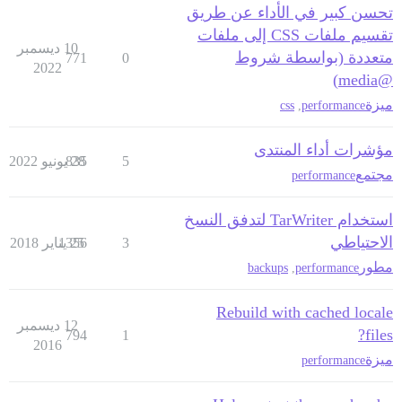
تحسن كبير في الأداء عن طريق
تقسيم ملفات CSS إلى ملفات
10 ديسمبر
متعددة (بواسطة شروط
771
0
2022
@media)
ميزة
css
,
performance
مؤشرات أداء المنتدى
5
28 يونيو 2022
835
مجتمع
performance
استخدام TarWriter لتدفق النسخ
الاحتياطي
3
25 يناير 2018
1356
مطور
backups
,
performance
Rebuild with cached locale
12 ديسمبر
files?
794
1
2016
ميزة
performance