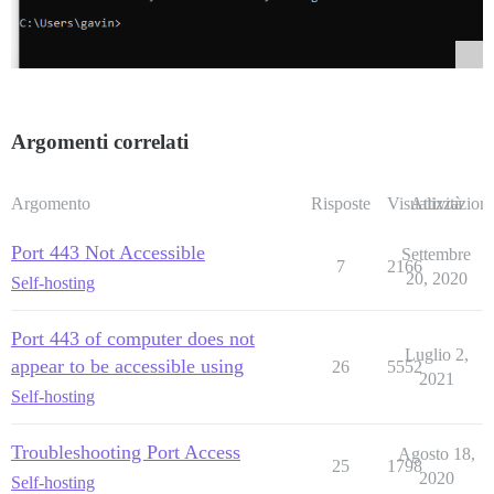
Argomenti correlati
Argomento
Risposte
Visualizzazioni
Attività
Port 443 Not Accessible
Settembre
7
2166
20, 2020
Self-hosting
Port 443 of computer does not
Luglio 2,
appear to be accessible using
26
5552
2021
Self-hosting
Troubleshooting Port Access
Agosto 18,
25
1798
2020
Self-hosting