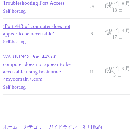
Troubleshooting Port Access
2020 年 8 月
25
1792
18 日
Self-hosting
‘Port 443 of computer does not
2025 年 3 月
appear to be accessible’
6
245
17 日
Self-hosting
WARNING: Port 443 of
computer does not appear to be
2024 年 9 月
accessible using hostname:
11
1746
3 日
<mydomain>.com
Self-hosting
ホーム
カテゴリ
ガイドライン
利用規約