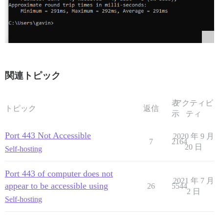
関連トピック
表
アクティビ
トピック
返信
示
ティ
Port 443 Not Accessible
2020 年 9 月
7
2164
20 日
Self-hosting
Port 443 of computer does not
2021 年 7 月
appear to be accessible using
26
5544
2 日
Self-hosting