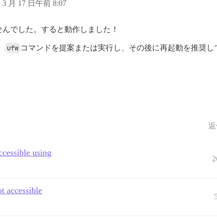
年 3 月 17 日午前 8:07
せんでした。すると動作しました！
、
ufw
コマンドを提案または実行し、その後に再起動を推奨し
返
ccessible using
2
ot accessible