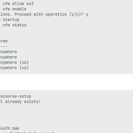
 ufw allow 443

 ufw enable

ions. Proceed with operation (y|n)? y

 startup

 ufw status

rom

---

nywhere

nywhere

nywhere (v6)

scourse-setup

l already exists!

4439.bak
