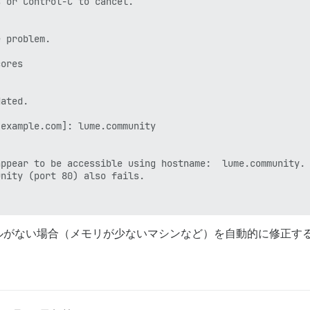
 or Control-C to cancel.

 problem.

ores

ated.

example.com]: lume.community

ppear to be accessible using hostname:  lume.community.

nity (port 80) also fails.

ルがない場合（メモリが少ないマシンなど）を自動的に修正す