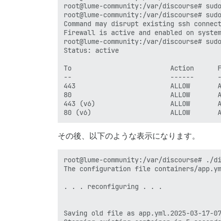
root@lume-community:/var/discourse# sudo
root@lume-community:/var/discourse# sudo
Command may disrupt existing ssh connect
Firewall is active and enabled on system
root@lume-community:/var/discourse# sudo
Status: active

To                         Action      F
--                         ------      -
443                        ALLOW       A
80                         ALLOW       A
443 (v6)                   ALLOW       A
その後、以下のような表示になります。
root@lume-community:/var/discourse# ./di
The configuration file containers/app.ym
. . . reconfiguring . . .

Saving old file as app.yml.2025-03-17-07