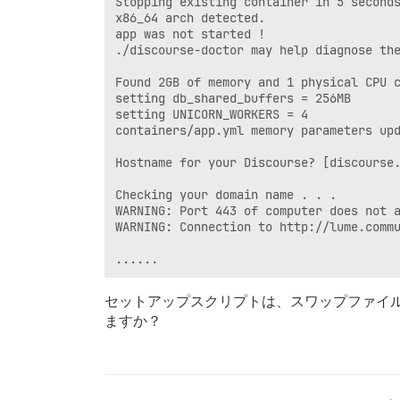
Stopping existing container in 5 seconds
x86_64 arch detected.

app was not started !

./discourse-doctor may help diagnose the
Found 2GB of memory and 1 physical CPU c
setting db_shared_buffers = 256MB

setting UNICORN_WORKERS = 4

containers/app.yml memory parameters upd
Hostname for your Discourse? [discourse.
Checking your domain name . . .

WARNING: Port 443 of computer does not a
WARNING: Connection to http://lume.commu
セットアップスクリプトは、スワップファイ
ますか？