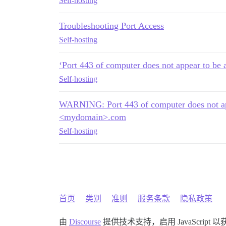
Self-hosting
Troubleshooting Port Access
Self-hosting
‘Port 443 of computer does not appear to be 
Self-hosting
WARNING: Port 443 of computer does not app
<mydomain>.com
Self-hosting
首页
类别
准则
服务条款
隐私政策
由
Discourse
提供技术支持，启用 JavaScript