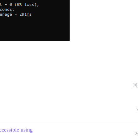
回
ccessible using
2