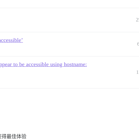
2
accessible’
ear to be accessible using hostname:
1
 以获得最佳体验