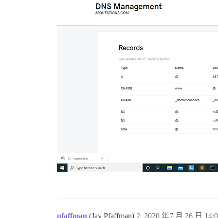
pfaffman
(Jay Pfaffman)
2
2020 年7 月 26 日 14:0