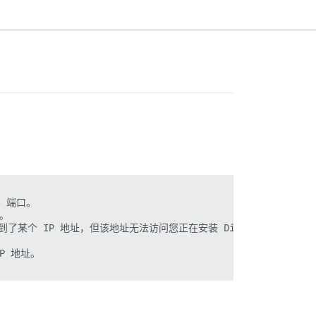
3 端口。

。

s.com/) 解析到了某个 IP 地址，但该地址无法访问您正在安装 Discourse 的这台
IP 地址。
