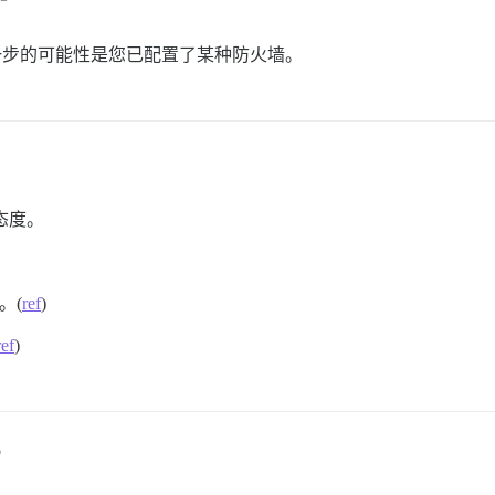
那么下一步的可能性是您已配置了某种防火墙。
态度。
。(
ref
)
ref
)
6