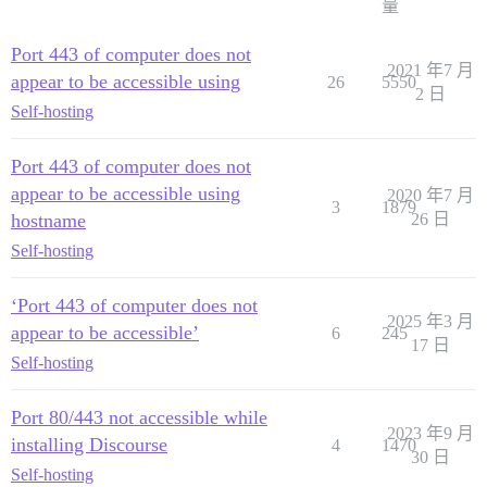
量
Port 443 of computer does not
2021 年7 月
appear to be accessible using
26
5550
2 日
Self-hosting
Port 443 of computer does not
appear to be accessible using
2020 年7 月
3
1879
hostname
26 日
Self-hosting
‘Port 443 of computer does not
2025 年3 月
appear to be accessible’
6
245
17 日
Self-hosting
Port 80/443 not accessible while
2023 年9 月
installing Discourse
4
1470
30 日
Self-hosting