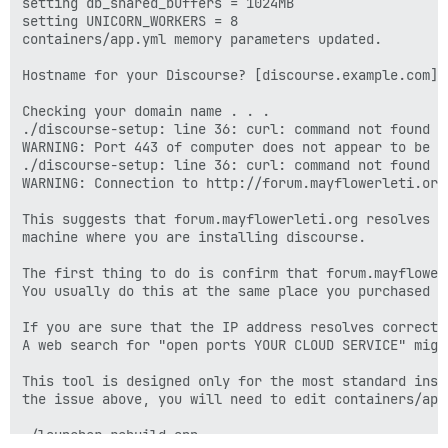
setting db_shared_buffers = 1024MB

setting UNICORN_WORKERS = 8

containers/app.yml memory parameters updated.

Hostname for your Discourse? [discourse.example.com]:
Checking your domain name . . .

./discourse-setup: line 36: curl: command not found

WARNING: Port 443 of computer does not appear to be a
./discourse-setup: line 36: curl: command not found

WARNING: Connection to http://forum.mayflowerleti.org
This suggests that forum.mayflowerleti.org resolves t
machine where you are installing discourse.

The first thing to do is confirm that forum.mayflower
You usually do this at the same place you purchased th
If you are sure that the IP address resolves correctl
A web search for "open ports YOUR CLOUD SERVICE" might
This tool is designed only for the most standard inst
the issue above, you will need to edit containers/app
./launcher rebuild app
