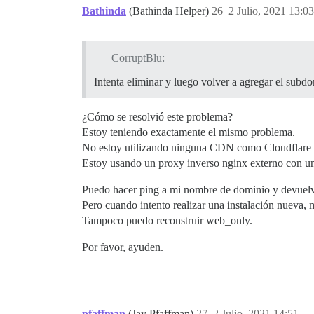
Bathinda
(Bathinda Helper)
26
2 Julio, 2021 13:03
CorruptBlu:
Intenta eliminar y luego volver a agregar el subd
¿Cómo se resolvió este problema?
Estoy teniendo exactamente el mismo problema.
No estoy utilizando ninguna CDN como Cloudflare n
Estoy usando un proxy inverso nginx externo con un
Puedo hacer ping a mi nombre de dominio y devuelve
Pero cuando intento realizar una instalación nueva, 
Tampoco puedo reconstruir web_only.
Por favor, ayuden.
pfaffman
(Jay Pfaffman)
27
2 Julio, 2021 14:51