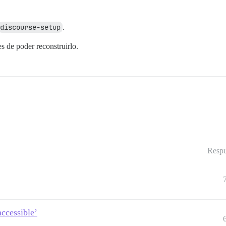
discourse-setup
.
 de poder reconstruirlo.
Respu
accessible’