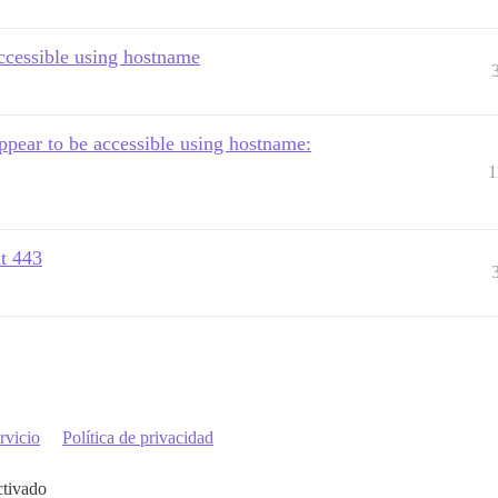
ccessible using hostname
ear to be accessible using hostname:
1
at 443
rvicio
Política de privacidad
ctivado