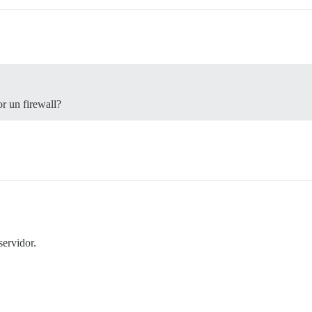
or un firewall?
servidor.