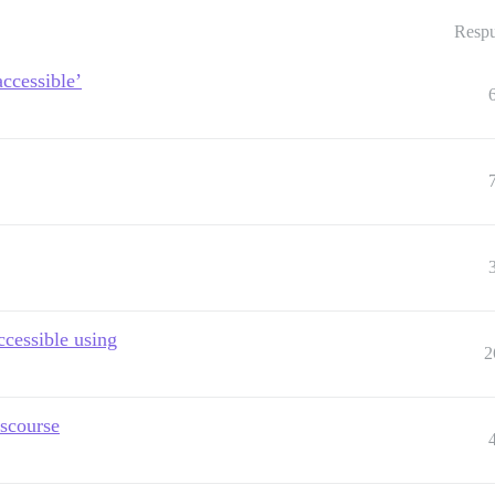
Respu
accessible’
ccessible using
2
iscourse