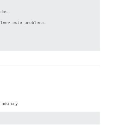
das.

lver este problema.

tú mismo y