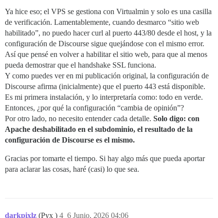
⚠ El puerto 443 de este equipo no parece ser accesibl
Ya hice eso; el VPS se gestiona con Virtualmin y solo es una casilla
⚠ La conexión a http://metabolism.logophilia.eu (puer
de verificación. Lamentablemente, cuando desmarco “sitio web
Esto sugiere que metabolism.logophilia.eu se resuelve
habilitado”, no puedo hacer curl al puerto 443/80 desde el host, y la
en la que estás instalando Discourse. 

configuración de Discourse sigue quejándose con el mismo error.
Así que pensé en volver a habilitar el sitio web, para que al menos
Lo primero que debes hacer es confirmar que metabolis
pueda demostrar que el handshake SSL funciona.
Por lo general, esto se hace en el mismo lugar donde 
Y como puedes ver en mi publicación original, la configuración de
Si estás seguro de que la dirección IP se resuelve co
Discourse afirma (inicialmente) que el puerto 443 está disponible.
Una búsqueda web sobre "abrir puertos TU SERVICIO EN 
Es mi primera instalación, y lo interpretaría como: todo en verde.
Entonces, ¿por qué la configuración “cambia de opinión”?
Esta herramienta está diseñada solo para las instalac
el problema anterior, tendrás que editar containers/a
Por otro lado, no necesito entender cada detalle.
Solo digo: con
Apache deshabilitado en el subdominio, el resultado de la
    ./launcher rebuild app 

configuración de Discourse es el mismo.
Gracias por tomarte el tiempo. Si hay algo más que pueda aportar
✗ La verificación de DNS falló para metabolism.logophi
para aclarar las cosas, haré (casi) lo que sea.
[root@logophilia discourse]# dig metabolism.logophilia
; <<>> DiG 9.18.33 <<>> metabolism.logophilia.eu 

;; opciones globales: +cmd 

;; Respuesta recibida: 

;; ->>HEADER<<- opcode: QUERY, status: NOERROR, id: 36
darkpixlz
(Pyx )
4
6 Junio, 2026 04:06