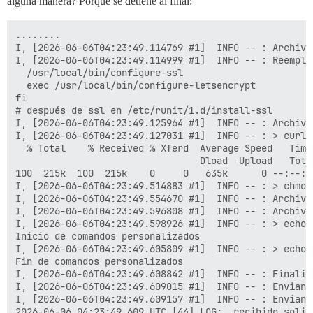
alguna manera? Porque se detiene al final:
........

I, [2026-06-06T04:23:49.114769 #1]  INFO -- : Archivo
I, [2026-06-06T04:23:49.114999 #1]  INFO -- : Reempla
  /usr/local/bin/configure-ssl

  exec /usr/local/bin/configure-letsencrypt

fi

# después de ssl en /etc/runit/1.d/install-ssl

I, [2026-06-06T04:23:49.125964 #1]  INFO -- : Archivo
I, [2026-06-06T04:23:49.127031 #1]  INFO -- : > curl 
  % Total    % Received % Xferd  Average Speed   Time
                                 Dload  Upload   Tota
100  215k  100  215k    0     0   635k      0 --:--:-
I, [2026-06-06T04:23:49.514883 #1]  INFO -- : > chmod 
I, [2026-06-06T04:23:49.554670 #1]  INFO -- : Archivo
I, [2026-06-06T04:23:49.596808 #1]  INFO -- : Archivo
I, [2026-06-06T04:23:49.598926 #1]  INFO -- : > echo 
Inicio de comandos personalizados

I, [2026-06-06T04:23:49.605809 #1]  INFO -- : > echo 
Fin de comandos personalizados

I, [2026-06-06T04:23:49.608842 #1]  INFO -- : Finaliz
I, [2026-06-06T04:23:49.609015 #1]  INFO -- : Enviand
I, [2026-06-06T04:23:49.609157 #1]  INFO -- : Enviand
2026-06-06 04:23:49.609 UTC [44] LOG:  recibido solic