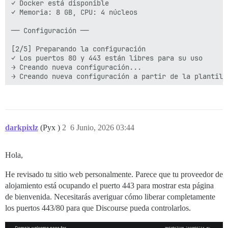
✓ Docker está disponible 

✓ Memoria: 8 GB, CPU: 4 núcleos 

── Configuración ── 

[2/5] Preparando la configuración 

✓ Los puertos 80 y 443 están libres para su uso 

→ Creando nueva configuración... 

→ Creando nueva configuración a partir de la plantilla
── Configuración del sitio ── 

[3/5] Introduce los detalles de tu sitio 

darkpixlz
(Pyx )
2
6 Junio, 2026 03:44
¿Dirección de correo electrónico para la(s) cuenta(s)
eduard.pech@logophilia.eu▌ 

Hola,
¿Tienes un nombre de dominio para tu Discourse? 

▸ Sí      No 

He revisado tu sitio web personalmente. Parece que tu proveedor de
alojamiento está ocupando el puerto 443 para mostrar esta página
¿Nombre de host para tu Discourse? 

metabolism.logophilia.eu▌ 

de bienvenida. Necesitarás averiguar cómo liberar completamente
los puertos 443/80 para que Discourse pueda controlarlos.
¿Configurar SMTP para enviar correos electrónicos? (R
  Sí    ▸ No 
