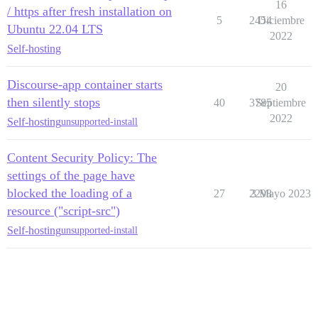
16
/ https after fresh installation on
5
2454
Diciembre
Ubuntu 22.04 LTS
2022
Self-hosting
Discourse-app container starts
20
then silently stops
40
3785
Septiembre
2022
Self-hosting
unsupported-install
Content Security Policy: The
settings of the page have
blocked the loading of a
27
2298
3 Mayo 2023
resource ("script-src")
Self-hosting
unsupported-install