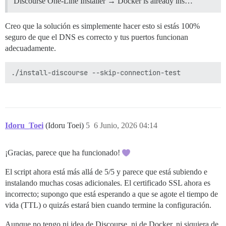
Discourse One-Line Installer → Docker is already ins…
* TLSv1.3 (ENTRADA), cambio de cifrado TLS, Especific
* TLSv1.3 (ENTRADA), saludo TLS, Extensiones cifradas 
* TLSv1.3 (ENTRADA), saludo TLS, Certificado (11): 

Creo que la solución es simplemente hacer esto si estás 100%
* TLSv1.3 (ENTRADA), saludo TLS, Verificación de CERT 
seguro de que el DNS es correcto y tus puertos funcionan
* TLSv1.3 (ENTRADA), saludo TLS, Finalizado (20): 

adecuadamente.
* TLSv1.3 (SALIDA), cambio de cifrado TLS, Especifica
* TLSv1.3 (SALIDA), saludo TLS, Finalizado (20): 

* Conexión SSL usando TLSv1.3 / TLS_AES_256_GCM_SHA38
* ALPN: el servidor aceptó http/1.1 

* Certificado del servidor: 

*  sujeto: CN=metabolism.logophilia.eu 

*  fecha de inicio: 06 de jun. de 2026 00:26:43 GMT 

*  fecha de caducidad: 04 de sep. de 2026 00:26:42 GMT
*  subjectAltName: el host "metabolism.logophilia.eu"
Idoru_Toei
(Idoru Toei)
5
6 Junio, 2026 04:14
*  emisor: C=US; O=Let's Encrypt; CN=YR2 

*  Verificación del certificado SSL correcta. 

*   Nivel del certificado 0: Tipo de clave pública RS
¡Gracias, parece que ha funcionado!
*   Nivel del certificado 1: Tipo de clave pública RS
*   Nivel del certificado 2: Tipo de clave pública RS
El script ahora está más allá de 5/5 y parece que está subiendo e
*   Nivel del certificado 3: Tipo de clave pública RS
instalando muchas cosas adicionales. El certificado SSL ahora es
* Conectado a metabolism.logophilia.eu (75.119.134.68)
incorrecto; supongo que está esperando a que se agote el tiempo de
* usando HTTP/1.x 

vida (TTL) o quizás estará bien cuando termine la configuración.
> GET / HTTP/1.1 

> Host: metabolism.logophilia.eu 

Aunque no tengo ni idea de Discourse, ni de Docker, ni siquiera de
> User-Agent: curl/8.12.1 
