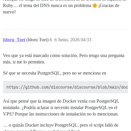
> Accept: */* 

Ruby… el tema del DNS nunca es un problema
¡Gracias de
>  

nuevo!
* Solicitud completamente enviada 

* TLSv1.3 (ENTRADA), saludo TLS, Boletín de nueva sesi
* TLSv1.3 (ENTRADA), saludo TLS, Boletín de nueva sesi
< HTTP/1.1 200 OK 

< Fecha: Sáb, 06 Jun 2026 02:52:36 GMT 

Idoru_Toei
(Idoru Toei)
6
6 Junio, 2026 04:33
< Servidor: Apache 

< Última-modificación: Sáb, 06 Jun 2026 01:25:19 GMT 

< ETag: "1325f-6538ba67ff892" 

Veo que ya está marcado como solución. Pero tengo una pregunta
< Rangos aceptados: bytes 

más, si me lo permiten.
< Longitud del contenido: 78431 

< Tipo de contenido: text/html; charset=UTF-8 

Sé que se necesita PostgreSQL, pero no se menciona en
<  

<!doctype html> 

<html lang="en" data-bs-theme="auto"> 

<head> 

  <title> 

    metabolism.logophilia.eu &mdash;  Página de bienv
Así que pensé que la imagen de Docker venía con PostgreSQL
  <meta charset="utf-8">

instalado. ¿Podría aclarar si necesito instalar PostgreSQL en el
……

VPS? Porque las instrucciones de instalación no lo mencionan.
… o quizás Docker incluye PostgreSQL, pero el script falló de