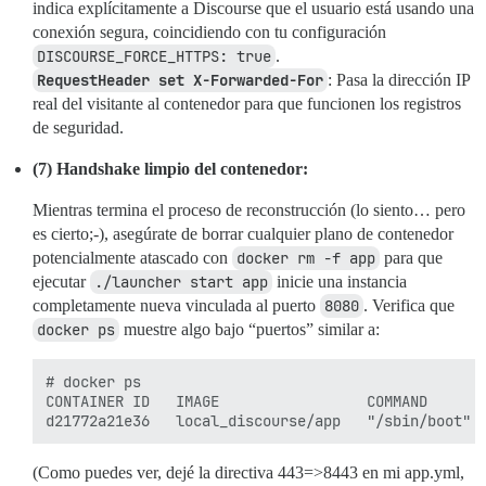
indica explícitamente a Discourse que el usuario está usando una
conexión segura, coincidiendo con tu configuración
DISCOURSE_FORCE_HTTPS: true
.
RequestHeader set X-Forwarded-For
: Pasa la dirección IP
real del visitante al contenedor para que funcionen los registros
de seguridad.
(7) Handshake limpio del contenedor:
Mientras termina el proceso de reconstrucción (lo siento… pero
es cierto;-), asegúrate de borrar cualquier plano de contenedor
potencialmente atascado con
docker rm -f app
para que
ejecutar
./launcher start app
inicie una instancia
completamente nueva vinculada al puerto
8080
. Verifica que
docker ps
muestre algo bajo “puertos” similar a:
# docker ps

CONTAINER ID   IMAGE                 COMMAND       
(Como puedes ver, dejé la directiva 443=>8443 en mi app.yml,