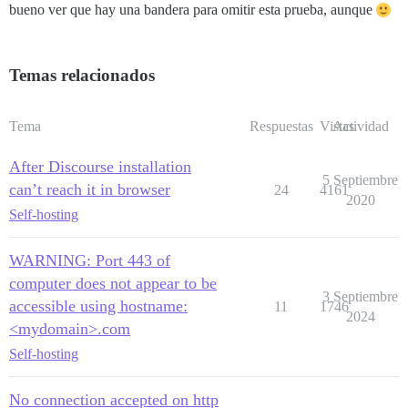
bueno ver que hay una bandera para omitir esta prueba, aunque
Temas relacionados
Tema
Respuestas
Vistas
Actividad
After Discourse installation
5 Septiembre
can’t reach it in browser
24
4161
2020
Self-hosting
WARNING: Port 443 of
computer does not appear to be
3 Septiembre
accessible using hostname:
11
1746
2024
<mydomain>.com
Self-hosting
No connection accepted on http