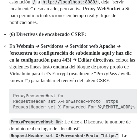
asignación
/
a
http://localhost:8080/
, deja “servir
localmente” desmarcado, pero activa
Proxy WebSocket
a
Sí
para permitir actualizaciones en tiempo real y flujos de
notificaciones.
(6) Directivas de encabezado CSRF:
En
Webmin ➔ Servidores ➔ Servidor web Apache ➔
[encuentra tu configuración de subdominio aquí y haz clic
en la configuración para 443] ➔ Editar directivas
, coloca las
siguientes líneas justo
encima
del bloque de proxy propio de
Virtualmin para Let’s Encrypt (usualmente “ProxyPass /.well-
known !”) para facilitar el reenvío del token CSRF:
ProxyPreserveHost On

RequestHeader set X-Forwarded-Proto "https"

ProxyPreserveHost On
: Le dice a Discourse tu nombre de
dominio real en lugar de “localhost”.
RequestHeader set X-Forwarded-Proto "https"
: Le