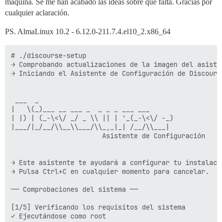
máquina. Se me han acabado las ideas sobre qué falta. Gracias por
cualquier aclaración.
PS. AlmaLinux 10.2 - 6.12.0-211.7.4.el10_2.x86_64
# ./discourse-setup  

→ Comprobando actualizaciones de la imagen del asiste
→ Iniciando el Asistente de Configuración de Discourse
 ___  _ 

|   \(_)___ __ ___ _  _ _ _ ___ ___ 

| |) | (_-\<\/ _/ _ \\ || | '_(_-\<\/ -_) 

|___/|_/__/\\__\\___/\\_,_|_| /__/\\___| 

                       Asistente de Configuración 

→ Este asistente te ayudará a configurar tu instalació
→ Pulsa Ctrl+C en cualquier momento para cancelar. 

── Comprobaciones del sistema ── 

[1/5] Verificando los requisitos del sistema 

✓ Ejecutándose como root 
