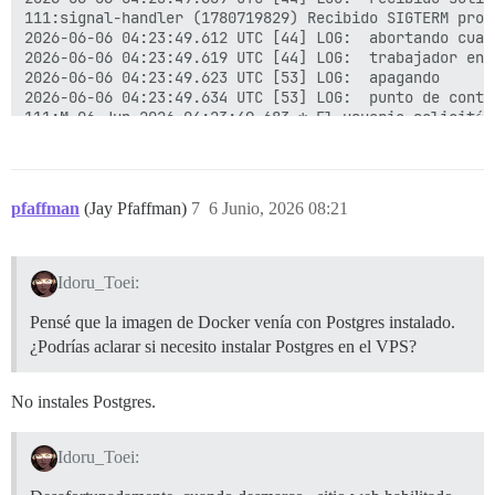
111:signal-handler (1780719829) Recibido SIGTERM progr
2026-06-06 04:23:49.612 UTC [44] LOG:  abortando cual
2026-06-06 04:23:49.619 UTC [44] LOG:  trabajador en 
2026-06-06 04:23:49.623 UTC [53] LOG:  apagando

2026-06-06 04:23:49.634 UTC [53] LOG:  punto de contr
111:M 06 Jun 2026 04:23:49.683 * El usuario solicitó e
111:M 06 Jun 2026 04:23:49.683 * Guardando la instant
111:M 06 Jun 2026 04:23:49.698 * Base de datos guardad
111:M 06 Jun 2026 04:23:49.700 # Redis está listo para
2026-06-06 04:23:49.711 UTC [53] LOG:  punto de contr
pfaffman
(Jay Pfaffman)
7
6 Junio, 2026 08:21
Idoru_Toei:
Pensé que la imagen de Docker venía con Postgres instalado.
¿Podrías aclarar si necesito instalar Postgres en el VPS?
No instales Postgres.
Idoru_Toei: