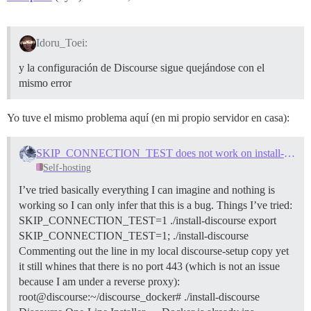
;; flags: qr rd ra; QUERY: 1, ANSWER: 1, AUTHORITY: 0,
;; SECCIÓN PSEUDO OPT: 

Idoru_Toei:
; EDNS: versión: 0, flags:; udp: 512 

;; SECCIÓN DE PREGUNTA: 

y la configuración de Discourse sigue quejándose con el
;metabolism.logophilia.eu.      IN      A 

mismo error
;; SECCIÓN DE RESPUESTA: 

metabolism.logophilia.eu. 300   IN      A       75.119
Yo tuve el mismo problema aquí (en mi propio servidor en casa):
;; Tiempo de consulta: 8 msec 

;; SERVIDOR: 213.136.95.10#53(213.136.95.10) (UDP) 

SKIP_CONNECTION_TEST does not work on install-discourse script
;; CUANDO: Sáb Jun 06 04:52:23 CEST 2026 

Self-hosting
;; TAMAÑO DEL MENSAJE rcvd: 69 

I’ve tried basically everything I can imagine and nothing is
[root@logophilia discourse]# curl -v https://metabolis
working so I can only infer that this is a bug. Things I’ve tried:
* Host metabolism.logophilia.eu:443 resuelto. 

SKIP_CONNECTION_TEST=1 ./install-discourse export
* IPv6: (ninguno) 

* IPv4: 75.119.134.68 

SKIP_CONNECTION_TEST=1; ./install-discourse
*   Intentando conectar a 75.119.134.68:443... 

Commenting out the line in my local discourse-setup copy yet
* ALPN: curl ofrece h2,http/1.1 

it still whines that there is no port 443 (which is not an issue
* TLSv1.3 (SALIDA), saludo TLS, Cliente hello (1): 

because I am under a reverse proxy):
*  CAfile: /etc/pki/tls/certs/ca-bundle.crt 

*  CApath: ninguno 

root@discourse:~/discourse_docker# ./install-discourse
* TLSv1.3 (ENTRADA), saludo TLS, Servidor hello (2): 
