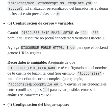
templates/web.letsencrypt.ssl.template.yml
de
app.yml
. El analizador personalizado del lanzador las evaluará
incluso si están precedidas por
#
.
(3) Configuración de correo y variables:
Cambia
DISCOURSE_SKIP_EMAIL_SETUP
de
'1'
a
'0'
,
porque tu Discourse no podrá conectarse y verificar DiscordID;
Agrega
DISCOURSE_FORCE_HTTPS: true
para que el backend
genere URLs seguras.
Recordatorio amigable:
Asegúrate de que
DISCOURSE_SMTP_USER_NAME
esté configurado con el nombre
de tu cuenta de buzón tal cual (por ejemplo,
'logophilia'
),
no
la dirección de correo completa (por ejemplo,
'logophilia@logophilia.eu'
), y envuelve las credenciales
entre comillas simples (
'
) para evitar posibles errores de
análisis de caracteres YAML.
(4) Configuración del bloque expose: