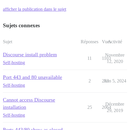
afficher la publication dans le sujet
Sujets connexes
Sujet
Réponses
Vues
Activité
Discourse install problem
Novembre
11
1103
12, 2020
Self-hosting
Port 443 and 80 unavailable
2
283
Juin 5, 2024
Self-hosting
Cannot access Discourse
Décembre
installation
25
2064
29, 2019
Self-hosting
Ports 443/80 show as closed